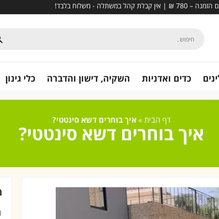
נים
כדים ואדניות
השקיה, דישון והדברה
כלי גינון
דף הבית
»
איך בוחרים דשא סינטטי?
איך בוחרים דשא סינטטי?
מ
מ