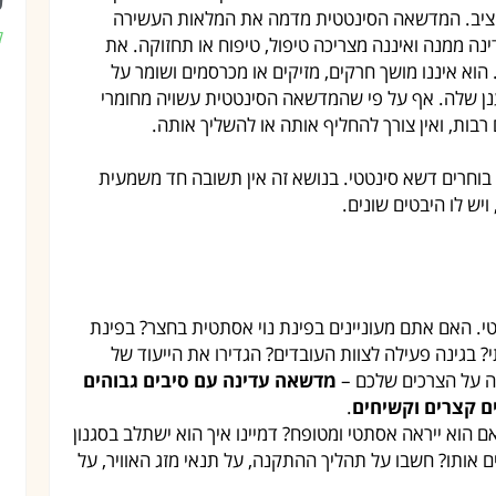
ע
ך יציב. המדשאה הסינטטית מדמה את המלאות העשירה
ק
ה ממנה ואיננה מצריכה טיפול, טיפוח או תחזוקה. את
וא איננו מושך חרקים, מזיקים או מכרסמים ושומר על
נן שלה. אף על פי שהמדשאה הסינטטית עשויה מחומרי
ות, ואין צורך להחליף אותה או להשליך אותה.
 בוחרים דשא סינטטי. בנושא זה אין תשובה חד משמעית
יש לו היבטים שונים.
. האם אתם מעוניינים בפינת נוי אסתטית בחצר? בפינת
 בגינה פעילה לצוות העובדים? הגדירו את הייעוד של
נה על הצרכים שלכם –
מדשאה עדינה עם סיבים גבוהים
ם קצרים וקשיחים
.
 הוא ייראה אסתטי ומטופח? דמיינו איך הוא ישתלב בסגנון
ים אותו? חשבו על תהליך ההתקנה, על תנאי מזג האוויר, על