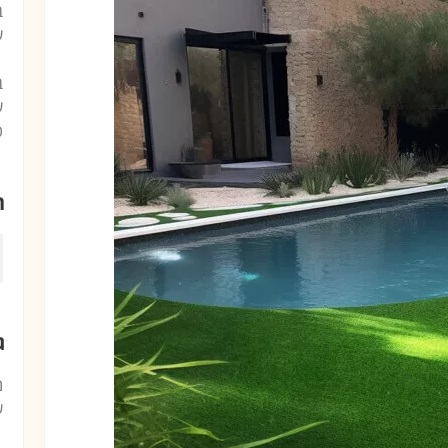
ב
ע
ב
ע
כ
ח
ג
מ
ע