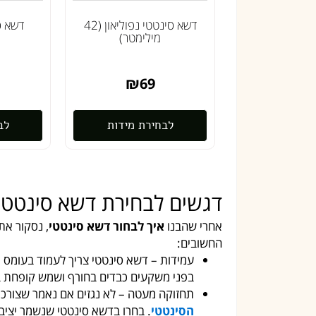
דשא סינטטי נפוליאון (42
מילימטר)
₪
69
לבחירת מידות
לב
דגשים לבחירת דשא סינטטי
אחרי שהבנו
איך לבחור דשא סינטטי
, נסקור את
החשובים:
עמידות – דשא סינטטי צריך לעמוד בעומס מ
בפני משקעים כבדים בחורף ושמש קופחת בק
תחזוקה מעטה – לא נגזים אם נאמר שצורכי
הסינטטי
. בחרו בדשא סינטטי שנשמר יציב,