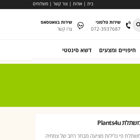
בית
|
אודות
|
צור קשר
|
משלוחים
שירות טלפוני
שירות בוואטסאפ
072-3937687
צרו קשר
חיפויים ומצעים
דשא סינטטי
שתלת Plants4u
שתלת פי גלילות מציעה מבחר רחב של צמחיה