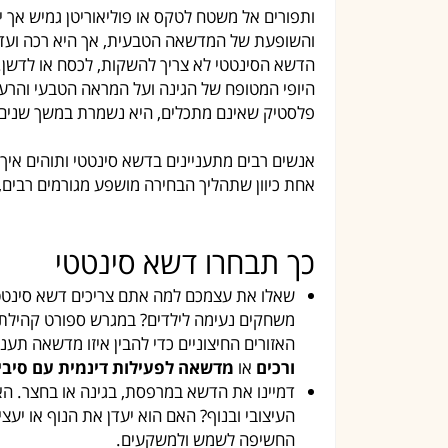
ותפורים אל משטח לטקס או פוליאוריטן גמיש א
והשופעת של המדשאה הטבעית, אך היא רכה ועדינ
הדשא הסינטטי לא צריך להשקות, לכסח או לדשן. ה
היופי המטופח של הגינה ועל המראה הטבעי והרע
פלסטיק שאינם מתכלים, היא נשמרת במשך שנים רב
אנשים רבים מתעניינים בדשא סינטטי ותוהים איך
אחת כיוון שתהליך הבחירה מושפע מגורמים רבים, ו
כך תבחרו דשא סינטטי
שאלו את עצמכם למה אתם צריכים דשא סינטטי
משחקים נעימה לילדים? במגרש ספורט קהילתי?
האזורים החיצוניים כדי להבין איזו מדשאה תע
ורכים
או
מדשאה לפעילות דינמית עם סיבי
דמיינו את הדשא במרפסת, בגינה או בחצר. האם
העיצובי ובנוף? האם הוא יעדן את הנוף או יעצ
החשיפה לשמש ולמשקעים.