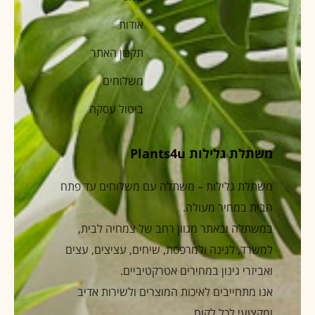
אודות
תקנון האתר
משלוחים
ביטול עסקה
משתלת גלילות Plants4u
משתלת גלילות – משתלה עם משלוחים עד פתח
הבית במחיר מעולה.
במשתלה ובאתר מגוון רחב של צמחיה לבית,
למשרד, לגינה ולמרפסת, שיחים, עציצים, עצים
ואביזרי גינון במחירים אטרקטיביים.
אנו מתחייבים לאיכות המוצרים ולשירות אדיב
ומקצועי לכל לקוח.