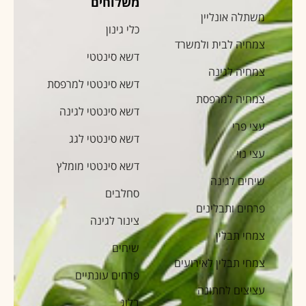
משלוחים
משתלה אונליין
כלי גינון
צמחיה לבית ולמשרד
דשא סינטטי
צמחיה לגינה
דשא סינטטי למרפסת
צמחיה למרפסת
דשא סינטטי לגינה
עצי פרי
דשא סינטטי לגג
עצי נוי
דשא סינטטי מומלץ
שיחים לגינה
סחלבים
פרחים ותבלינים
צינור לגינה
צמחי תבלין
שיחים
צמחי תבלין לאירועים
פרחים עונתיים
עציצים לחתונה
בלוג