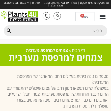
זמן אספקה עד 5 ימי עסקים | משלוח עד הבית מינימום הזמנה – 780 ₪ | אין קבלת קהל במשתלה -
משלוח בלבד!
0
₪
0
דשא סינטטי
חיפויים ומצעים
כדים ואדניות
השקיה, דישון והדברה
פרחים ותבלינים
דף הבית
»
צמחים למרפסת מערבית
צמחים למרפסת מערבית
מטפחים גינה ביתית באקלים החם והמאתגר של המרפסת
המערבית?
במשתלה שלנו תמצאו מגוון רחב של עצים שיכולים להתמודד עם
החום הכבד והרוחות של מרפסות מערביות, צמחי תבלין שרגילים
ואוהבים חום כבד ועוד צמחים רבים ויפים המתאימים בצורה
מושלמת למרפסות מערביות.