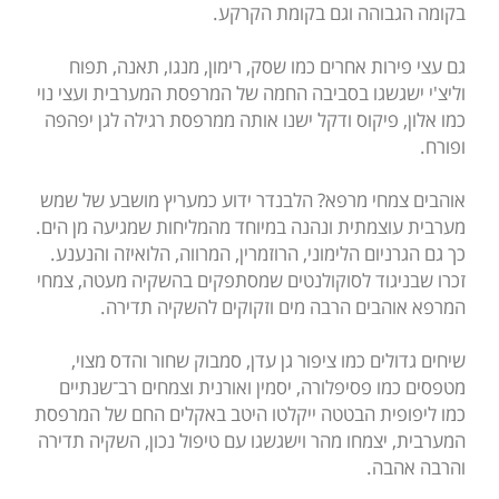
בקומה הגבוהה וגם בקומת הקרקע.
גם עצי פירות אחרים כמו שסק, רימון, מנגו, תאנה, תפוח
וליצ'י ישגשגו בסביבה החמה של המרפסת המערבית ועצי נוי
כמו אלון, פיקוס ודקל ישנו אותה ממרפסת רגילה לגן יפהפה
ופורח.
אוהבים צמחי מרפא? הלבנדר ידוע כמעריץ מושבע של שמש
מערבית עוצמתית ונהנה במיוחד מהמליחות שמגיעה מן הים.
כך גם הגרניום הלימוני, הרוזמרין, המרווה, הלואיזה והנענע.
זכרו שבניגוד לסוקולנטים שמסתפקים בהשקיה מעטה, צמחי
המרפא אוהבים הרבה מים וזקוקים להשקיה תדירה.
שיחים גדולים כמו ציפור גן עדן, סמבוק שחור והדס מצוי,
מטפסים כמו פסיפלורה, יסמין ואורנית וצמחים רב־שנתיים
כמו ליפופית הבטטה ייקלטו היטב באקלים החם של המרפסת
המערבית, יצמחו מהר וישגשגו עם טיפול נכון, השקיה תדירה
והרבה אהבה.