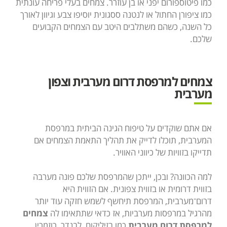
כמו פיטוספורום יפני או בן עוזרר. צמחים בעלי פריחה עונתית
כמו ציפורן החתול או לנטנה ססגונית יוסיפו צבע וגיוון לאורך
כל השנה, כשהם משתלבים היטב עם הצמחים הקבועים
שלכם.
צמחים למרפסת דרום מערבית וצפון
מערבית
אם אתם שוקדים על טיפוח הגינה הביתית במרפסת
המערבית, תוכלו לדייק את תהליך התאמת הצמחים אם
תדייקו בזוויות של כיווני האוויר.
למה הכוונה? ובכן, ייתכן שהמרפסת שלכם פונה מערבה
בזווית דרומית או בזווית צפונית. אם הזווית היא
דרום־מערבית, המרפסת תיחשף לשמש חזקה עוד יותר
מהרגיל במרפסות מערביות, אז כדאי שתתאימו לה
צמחים
למרפסת דרום מערבית
כמו בזיליקום, לבנדר, רוזמרין,