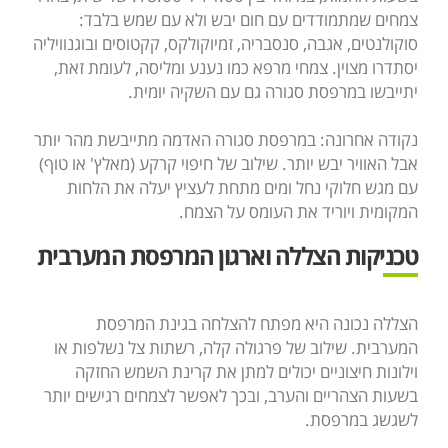
צמחים שמתמודדים עם חום יבש ולא עם שמש בלבד:
סוקולנטים, אגבה, סנסבריה, זמיוקולקס, קקטוסים ובוגנוויליה
יסתדרו מצוין. צמחי מרפא כמו נענע ומליסה, לעומת זאת,
יתייבשו במרפסת סגורה גם עם השקיה יומית.
נקודה אחרונה: במרפסת סגורה האדמה מתייבשת מהר יותר
אבל האוויר יבש יותר. שילוב של חיפוי קרקע (מאלץ' או טוף)
עם מגש חלוקי נחל ומים מתחת לעציץ יעלה את הלחות
המקומית ויוריד את העומס על הצמח.
טכניקות הצללה וארגון המרפסת המערבית
הצללה נכונה היא מפתח להצלחה בגינת המרפסת
המערבית. שילוב של פרגולה קלה, רשתות צל נשלפות או
וילונות חיצוניים יכולים למתן את קרינת השמש החזקה
בשעות הצהריים והערב, ובכך לאפשר לצמחים רגישים יותר
לשגשג במרפסת.