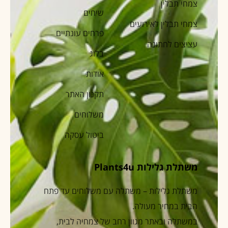
צמחי תבלין
שיחים
צמחי תבלין לאירועים
פרחים עונתיים
עציצים לחתונה
בלוג
אודות
תקנון האתר
משלוחים
ביטול עסקה
משתלת גלילות Plants4u
משתלת גלילות – משתלה עם משלוחים עד פתח
הבית במחיר מעולה.
במשתלה ובאתר מגוון רחב של צמחיה לבית,