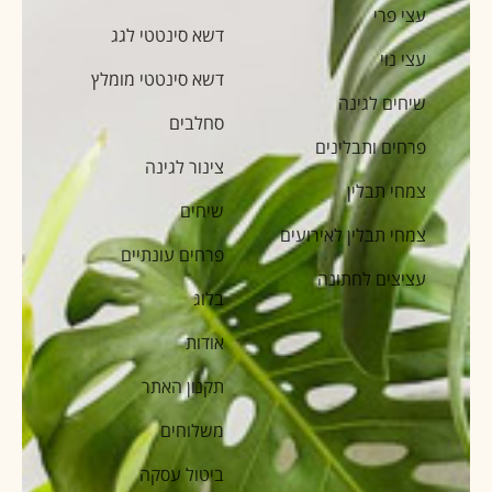
עצי פרי
דשא סינטטי לגג
עצי נוי
דשא סינטטי מומלץ
שיחים לגינה
סחלבים
פרחים ותבלינים
צינור לגינה
צמחי תבלין
שיחים
צמחי תבלין לאירועים
פרחים עונתיים
עציצים לחתונה
בלוג
אודות
תקנון האתר
משלוחים
ביטול עסקה