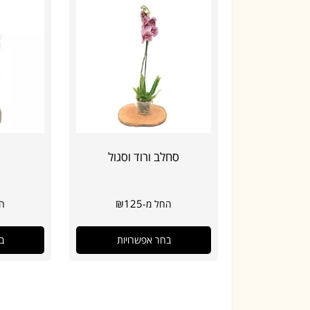
סחלב ורוד וסגול
₪
125
החל מ-
הח
בחר אפשרויות
ב