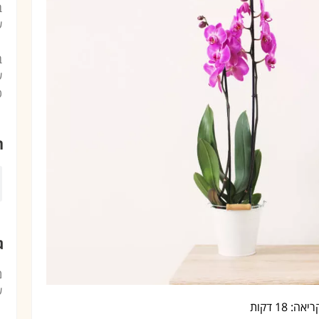
ב
ע
ב
ע
כ
ח
ג
מ
ע
אה: 18 דקות