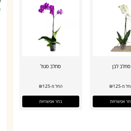
ע
ק
סחלב לבן
סחלב סגול
₪
125
₪
125
ל מ-
החל מ-
חר אפשרויות
בחר אפשרויות