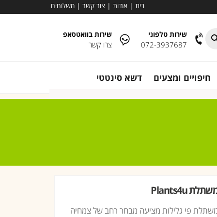
בית
|
אודות
|
צור קשר
|
משלוחים
שירות טלפוני
שירות בוואטסאפ
072-3937687
צרו קשר
חיפויים ומצעים
דשא סינטטי
שתלת Plants4u
שתלת פי גלילות מציעה מבחר רחב של צמחיה