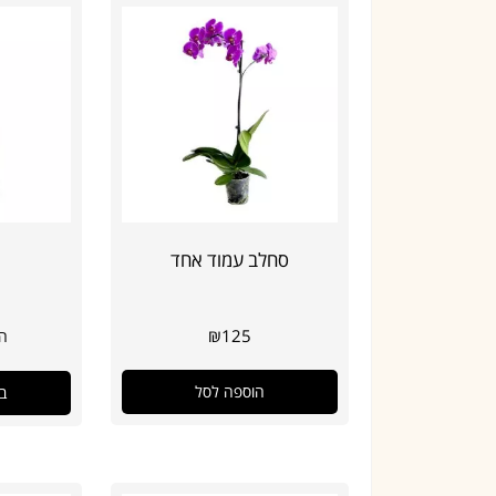
סחלב עמוד אחד
₪
125
הח
הוספה לסל
ב