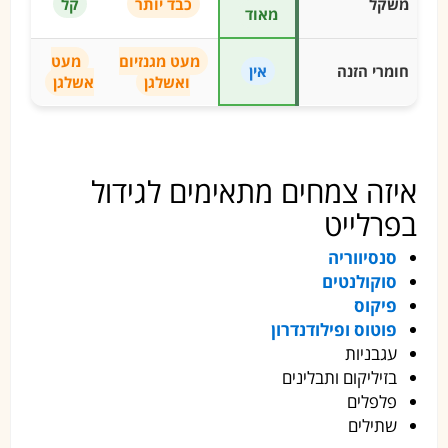
משקל
כבד יותר
קל
מאוד
מעט מגנזיום
מעט
חומרי הזנה
אין
ואשלגן
אשלגן
איזה צמחים מתאימים לגידול
בפרלייט
סנסיווריה
סוקולנטים
פיקוס
פוטוס
ופילודנדרון
עגבניות
בזיליקום ותבלינים
פלפלים
שתילים