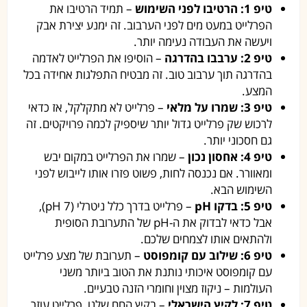
טיפ 1: הרטיבו לפני השימוש
– תמיד הרטיבו את
הפרלייט במעט מים לפני הערבוב. זה ימנע יצירת אבק
ויעשה את העבודה נעימה יותר.
טיפ 2: ערבבו בהדרגה
– הוסיפו את הפרלייט לאדמה
בהדרגה תוך ערבוב טוב. זה מבטיח התפלגות אחידה בכל
המצע.
טיפ 3: שמרו על מלאי
– פרלייט לא מתקלקל, אז כדאי
לרכוש שק פרלייט גדול יותר שיספיק לכמה פרויקטים. זה
גם חסכוני יותר.
טיפ 4: אחסון נכון
– שמרו את הפרלייט במקום יבש
ומאוורר. אם נכנסה לחות, פשוט פזרו אותו לייבוש לפני
השימוש הבא.
טיפ 5: בדקו pH
– פרלייט בדרך כלל ניטרלי (pH 7),
אבל כדאי לבדוק את ה-pH של התערובת הסופית
ולהתאים אותו לצמחים שלכם.
טיפ 6: שילוב עם קומפוסט
– תערובת של מצע פרלייט
עם קומפוסט איכותי נותנת את הטוב ביותר משני
העולמות – ניקוז מצוין וחומרי הזנה טבעיים.
טיפ 7: לקיץ הישראלי
– בקיץ החם שלנו, פרלייט עוזר