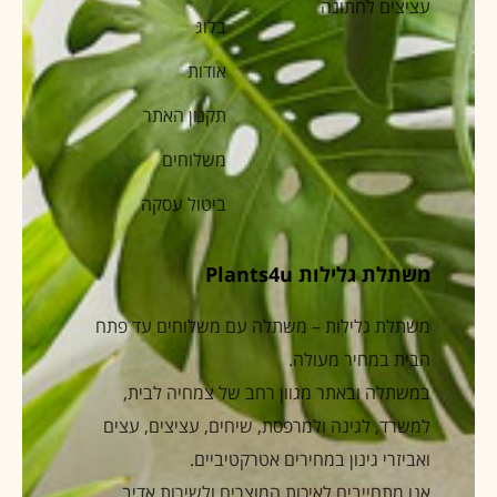
עציצים לחתונה
בלוג
אודות
תקנון האתר
משלוחים
ביטול עסקה
משתלת גלילות Plants4u
משתלת גלילות – משתלה עם משלוחים עד פתח
הבית במחיר מעולה.
במשתלה ובאתר מגוון רחב של צמחיה לבית,
למשרד, לגינה ולמרפסת, שיחים, עציצים, עצים
ואביזרי גינון במחירים אטרקטיביים.
אנו מתחייבים לאיכות המוצרים ולשירות אדיב