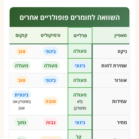
השוואה לחומרים פופולריים אחרים
ורמיקוליט
קוקוס
מאפיין
פרלייט
מעולה
ניקוז
בינוני
טוב
שמירת לחות
בינוני
מעולה
מעולה
אוורור
מעולה
בינוני
טוב
מעולה
בינונית
עמידות
טובה
(לא
(מתפרק אט
מתפרק)
אט)
מחיר
בינוני
גבוה
נמוך
קל