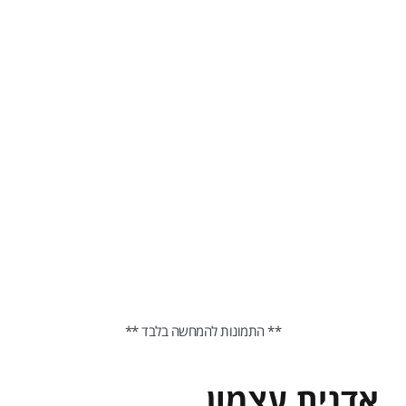
** התמונות להמחשה בלבד **
אדנית עצמון