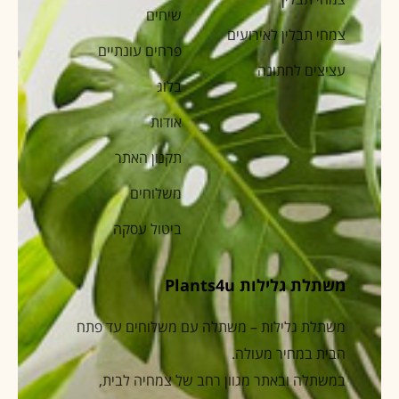
שיחים
צמחי תבלין לאירועים
פרחים עונתיים
עציצים לחתונה
בלוג
אודות
תקנון האתר
משלוחים
ביטול עסקה
משתלת גלילות Plants4u
משתלת גלילות – משתלה עם משלוחים עד פתח
הבית במחיר מעולה.
במשתלה ובאתר מגוון רחב של צמחיה לבית,