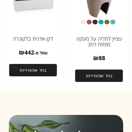
מודה
לכם
כלכך
על
הדאגה
והיחס
עציץ לתליה על מעקה
דקו אדנית בלקונרה
והשירות
מפתח רחב
מהיום
₪
442
החל מ-
למחר
₪
88
באמת
לא מובן
בחר אפשרויות
מאליו
בחר אפשרויות
פעם
שנייה
שאני
רוכשת
ממכם,
ובהחלט
זו לא
תהיה