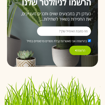
הרשמו לניוזלטר שלנו
האחרונה
נעדכן רק במבצעים שווים ותכנים מעניינים,
ממליצה
את החפירות נשאיר לשתילות...
בחום
3>
בהרשמה אני מאשר/ת קבלת מסרים פרסומיים במייל
הרשמה