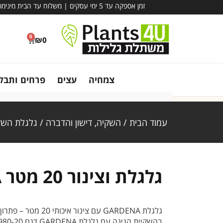
זמן אספקה עד 5 ימי עסקים | משלוח עד הבית מינימום הזמנה – 780 ₪ | אין קבלת קהל במשתלה - משלוח בלבד!
0
₪
0
צמחיה
עצים
פרחים ותבלי
עמוד הבית
/
השקיה, דישון והדברה
/
גלגלת השק
גלגלת וצינור 20 מטר GARDENA
גלגלת GARDENA עם צי