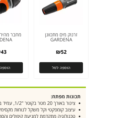
זרנוק מים מתכוונן
מחבר מהיר
DENA
GARDENA
₪
43
₪
52
הוספה לסל
הוספה 
תכונות מפתח:
צינור באורך 20 מטר בקוטר "1/2, עמיד במיוחד עם לחץ עבודה מרבי של 20 בר
עיצוב קומפקטי וקל משקל לנוחות מקסימל
טכנולוגיה מתקדמת למניעת קיפולים והסתב