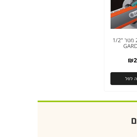
צינור גן 20 מטר "1/2
GAR
₪
2
ה לסל
ם