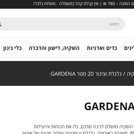
נים
כדים ואדניות
השקיה, דישון והדברה
כלי גינון
יה
/ גלגלת וצינור 20 מטר GARDENA
נור איכותי 20 מטר – פתרון השקיה מושלם לגינה שלכם, גלו את הנוחות והיעילות
בהשקיית הגינה עם גלגלת GARDENA דגם 8980-20. מיוצרת באירופה, גלגלת זו מציעה שילוב מנצח של איכות