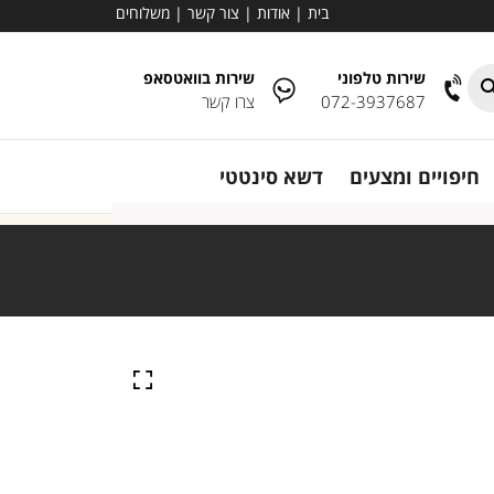
בית
|
אודות
|
צור קשר
|
משלוחים
שירות טלפוני
שירות בוואטסאפ
072-3937687
צרו קשר
חיפויים ומצעים
דשא סינטטי