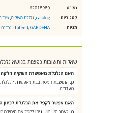
מק"ט
62018980
קטגוריות
catalog
,
גלגלת השקיה
,
ציוד 
תגיות
GARDENA - גרדנה כלי גינון
,
fbfeed
שאלות ותשובות נפוצות בנושא גלגלת וצינור 20 מט
האם הגלגלת מאפשרת השקיה חלקה בלי
כן, התושבת המסתובבת מאפשרת לגלגלת לעק
העבודה.
האם אפשר לקפל את הגלגלת לכיוון 
כן, לאחר השימוש ניתן לקפל את היחידה לכי