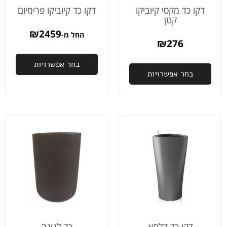
ספקים
המשלוח
אהב
דקו כד מקסי קיוביקו
דקו כד קיוביקו פרימיום
קטן
כאלה
ותוך יום
את
🤩
ההזמנה
הקו
₪
2459
החל מ-
כבר
ובסו
₪
276
היתה
הער
אצלי.
בחר אפשרויות
לקח
בחר אפשרויות
ממליץ
הבי
בחום.
דקו כד דלתא
כד לגינה