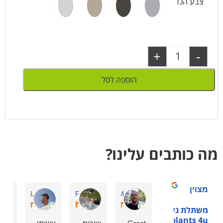
צבע הכד
+
-
הוספה לסל
מה כותבים עלינו?
מצוין
Amir L.
ornit F.
Guy M.
משתלת גלילות -
plants 4u