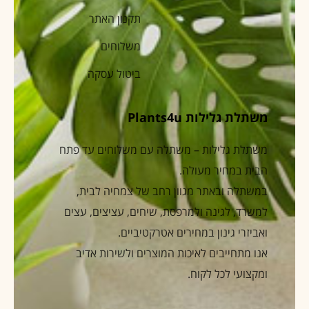
תקנון האתר
משלוחים
ביטול עסקה
משתלת גלילות Plants4u
משתלת גלילות – משתלה עם משלוחים עד פתח
הבית במחיר מעולה.
במשתלה ובאתר מגוון רחב של צמחיה לבית,
למשרד, לגינה ולמרפסת, שיחים, עציצים, עצים
ואביזרי גינון במחירים אטרקטיביים.
אנו מתחייבים לאיכות המוצרים ולשירות אדיב
ומקצועי לכל לקוח.