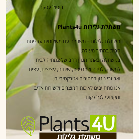
ביטול עסקה
משתלת גלילות Plants4u
משתלת גלילות – משתלה עם משלוחים עד פתח
הבית במחיר מעולה.
במשתלה ובאתר מגוון רחב של צמחיה לבית,
למשרד, לגינה ולמרפסת, שיחים, עציצים, עצים
ואביזרי גינון במחירים אטרקטיביים.
אנו מתחייבים לאיכות המוצרים ולשירות אדיב
ומקצועי לכל לקוח.