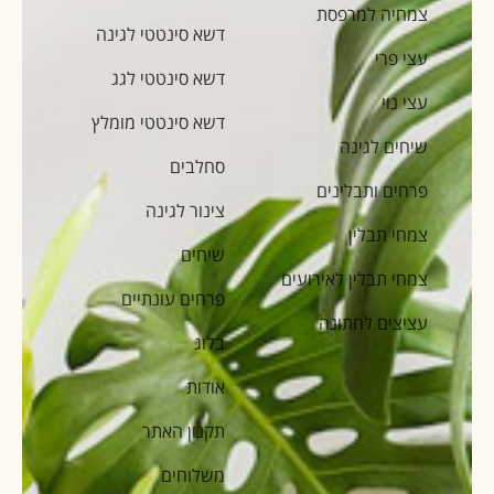
צמחיה למרפסת
דשא סינטטי לגינה
עצי פרי
דשא סינטטי לגג
עצי נוי
דשא סינטטי מומלץ
שיחים לגינה
סחלבים
פרחים ותבלינים
צינור לגינה
צמחי תבלין
שיחים
צמחי תבלין לאירועים
פרחים עונתיים
עציצים לחתונה
בלוג
אודות
תקנון האתר
משלוחים