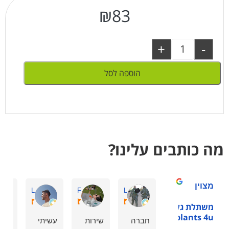
₪
83
+
-
הוספה לסל
מה כותבים עלינו?
מצוין
Amir L.
ornit F.
zeev L.
משתלת גלילות -
plants 4u
חברה
שירות
עשיתי
eat