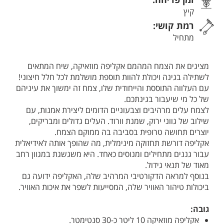
קיץ
רמת קושי:
מתחיל
מציגים את הצמח המהמם אקליפה מוזאיקה, שיח המתאים
לשתילה בגינה ויכולת להוות תוספת מושלמת לכל חלל חיצוני!
עם העלווה התוססת והייחודית שלו, צמח זה ימשוך את עיניהם
של כל מי שיעבור בגינתכם.
לצמח עלים מרהיבים וצבעוניים הדומים ליצירת אמנות, עם
שילוב של גווני ירוק, שמנת וורוד. העלים גדולים ומבריקים,
יוצרים תחושה טרופית בסביבה בה ממוקם הצמח.
אקליפה דורשת תחזוקה מינימלית, מה שהופך אותה לאידיאלית
עבור גננים מתחילים ומנוסים כאחד. היא משגשגת במגוון רחב
מאוד של תנאי גידול.
בנוסף למראה הדקורטיבי המרהיב שלה, האקליפה ידועה גם
ביכולות טיהור האוויר שלה, המסייעות לשפר את איכות האוויר.
גובה:
אקליפה מוזאיקה 10 ליטר כ-30 סנטימטר.