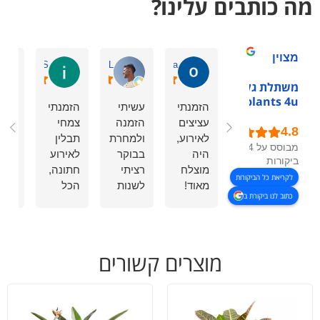
מה כותבים עלינו?
מצוין
ilana S.
Amir L.
okonoa
משתלת גלילות -
plants 4u
הזמנתי
עשיתי
הזמנתי
הזמ
עציצים
הזמנה
צמחי
מול
לאירוע,
ולמחרת
תבלין
שחר
מבוסס על 54
היה
בבוקר
לאירוע
עציצ
ביקורות
מוצלח
רציתי
חתונה,
תבלי
לקריאת כל הביקורות
מאוד!
לשנות
הכל
פרחי
כתוב לנו ביקורת ב
שירות
אותה.
הגיע
לחת
נעים,
המענה
מושלם,
שיר
יעיל
היה
טרי
מעל
ומדויק.
מהיר,
ויפה
המצ
מוצרים קשורים
ממליצה!
החבר'ה
כפי
מחי
היו
שהובטח,
ממש
קשובים
גם
אטר
מקצועיים
השירות
ללא