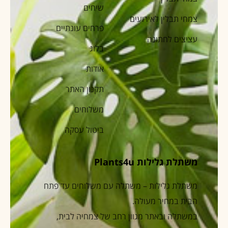
שיחים
צמחי תבלין לאירועים
פרחים עונתיים
עציצים לחתונה
בלוג
אודות
תקנון האתר
משלוחים
ביטול עסקה
משתלת גלילות Plants4u
משתלת גלילות – משתלה עם משלוחים עד פתח
הבית במחיר מעולה.
במשתלה ובאתר מגוון רחב של צמחיה לבית,