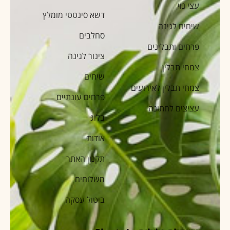
עצי נוי
דשא סינטטי מומלץ
שיחים לגינה
סחלבים
פרחים ותבלינים
צינור לגינה
צמחי תבלין
שיחים
צמחי תבלין לאירועים
פרחים עונתיים
עציצים לחתונה
בלוג
אודות
תקנון האתר
משלוחים
ביטול עסקה