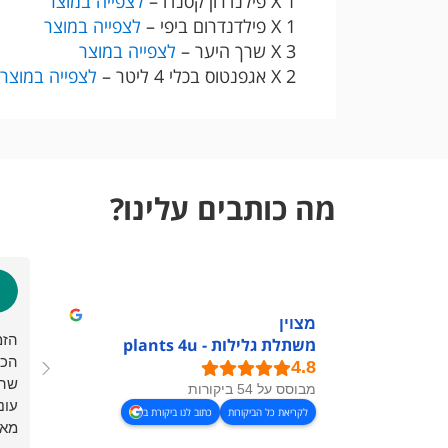
1 X פילנדרון קסנדו –
לצפייה במוצר
1 X פילדנדרום ביפי –
לצפייה במוצר
3 X שרך היער –
לצפייה במוצר
2 X אגפנטוס בכלי 4 ליטר –
לצפייה במוצר
מה כותבים עלינו?
מצוין
הזמ
משתלת גלילות - plants 4u
הכל
שהו
מבוסס על 54 ביקורות
עונ
לקריאת כל הביקורות
כתוב לנו ביקורת ב
מאו