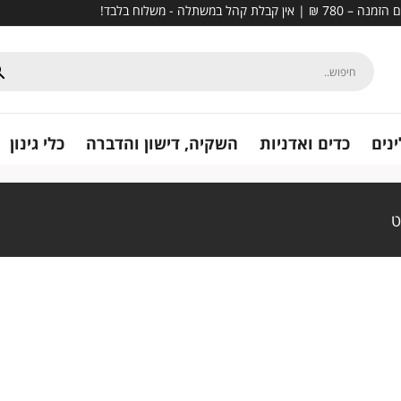
נים
כדים ואדניות
השקיה, דישון והדברה
כלי גינון
ט