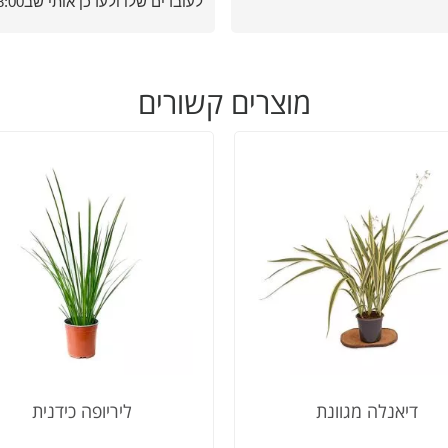
לעובדים שלו ולעדכן אותי שב
בבוקר למחרת ההזמנה שלי תהיה
מוכנה לאיסוף.
אני מודה לכם כלכך על הדאגה
והיחס והשירות מהיום למחר
מוצרים קשורים
באמת לא מובן מאליו
פעם שנייה שאני רוכשת ממכם,
ובהחלט זו לא תהיה האחרונה
ממליצה בחום 3>
דיאנלה מגוונת
ליריופה כידנית