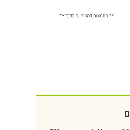
** התמונות להמחשה בלבד **
ם