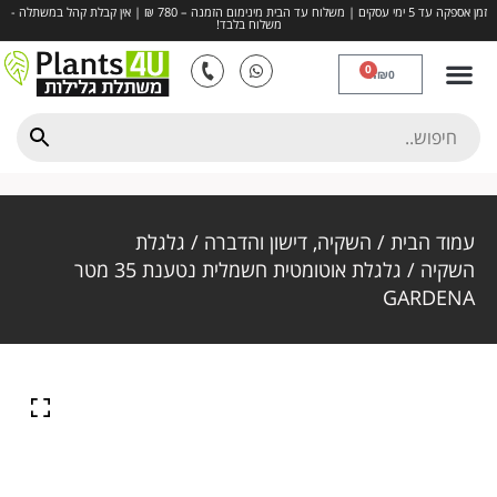
זמן אספקה עד 5 ימי עסקים | משלוח עד הבית מינימום הזמנה – 780 ₪ | אין קבלת קהל במשתלה -
משלוח בלבד!
0
₪
0
דשא סינטטי
חיפויים ומצעים
כדים ואדניות
השקיה, דישון והדברה
פרחים ותבלינים
עמוד הבית
/
השקיה, דישון והדברה
/
גלגלת
השקיה
/ גלגלת אוטומטית חשמלית נטענת 35 מטר
GARDENA