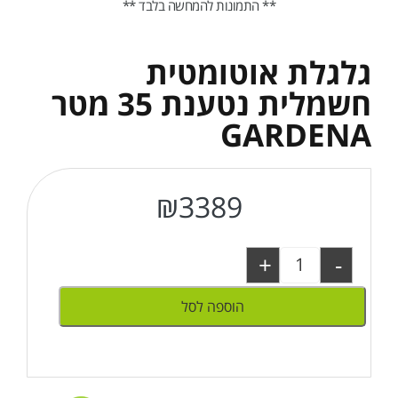
** התמונות להמחשה בלבד **
גלגלת אוטומטית
חשמלית נטענת 35 מטר
GARDENA
₪
3389
+
-
הוספה לסל