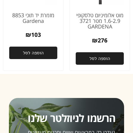
והיחס
והשירות
מוט אלומיניום טלסקופי
מזמרת יד תוכי 8853
מהיום
1.6-2.9 מטר 3721
Gardena
למחר
GARDENA
באמת
₪
103
לא מובן
₪
276
מאליו
הוספה לסל
פעם
הוספה לסל
שנייה
שאני
רוכשת
ממכם,
ובהחלט
זו לא
תהיה
האחרונה
הרשמו לניוזלטר שלנו
ממליצה
בחום
נעדכן רק במבצעים שווים ותכנים מעניינים,