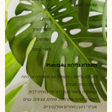
עציצים לחתונה
בלוג
אודות
תקנון האתר
משלוחים
ביטול עסקה
משתלת גלילות Plants4u
משתלת גלילות – משתלה עם משלוחים עד פתח
הבית במחיר מעולה.
במשתלה ובאתר מגוון רחב של צמחיה לבית,
למשרד, לגינה ולמרפסת, שיחים, עציצים, עצים
ואביזרי גינון במחירים אטרקטיביים.