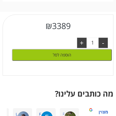
₪
3389
+
-
הוספה לסל
מה כותבים עלינו?
מצוין
Amir L.
Eden F.
ornit F.