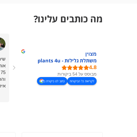
מה כותבים עלינו?
מצוין
שיר
משתלת גלילות - plants 4u
אות
75 עציצים.
מבוסס על 54 ביקורות
והכ
לקריאת כל הביקורות
כתוב לנו ביקורת ב
איז