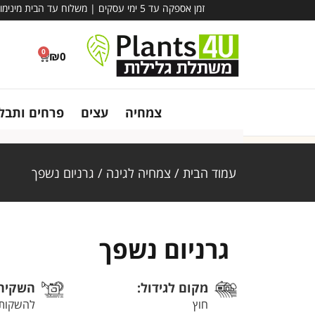
זמן אספקה עד 5 ימי עסקים | משלוח עד הבית מינימום הזמנה – 780 ₪ | אין קבלת קהל במשתלה - משלוח בלבד!
0
₪
0
צמחיה
עצים
פרחים ותבלי
עמוד הבית
/
צמחיה לגינה
/ גרניום נשפך
גרניום נשפך
מקום לגידול:
השקיה
חוץ
להשקות