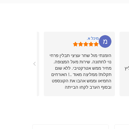
מיכל א.
ilana S.
הזמנתי מול שחר עציצי תבלין פרחי
הזמנתי צמחי תבלין 
נוי לחתונה. שירות מעל המצופה.
הכל הגיע מושלם, טרי
יץ
מחיר ממש אטרקטיבי. ללא שום
שהובטח, גם השירות
תקלות! ממליצה מאוד ..! האורחים
עונים מייד בווצאפ.
החמיאו וממש אהבו את הקונספט
מאוד מומלץ
ובסוף הערב לקחו הבייתה