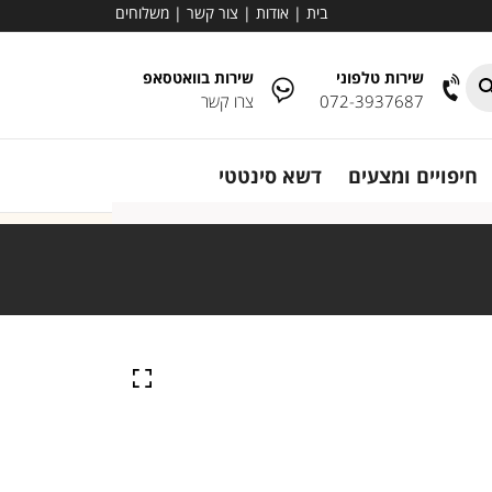
בית
|
אודות
|
צור קשר
|
משלוחים
שירות טלפוני
שירות בוואטסאפ
072-3937687
צרו קשר
חיפויים ומצעים
דשא סינטטי