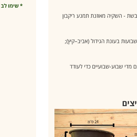
ת - השקיה מאוזנת תמנע ריקבון
וסיף דשן כללי נוזלי או גרגירי פעם ב-4-6 שבועות בעונת הגידול (אביב–קיץ);
ם מדי שבוע-שבועיים כדי לעודד
יצים