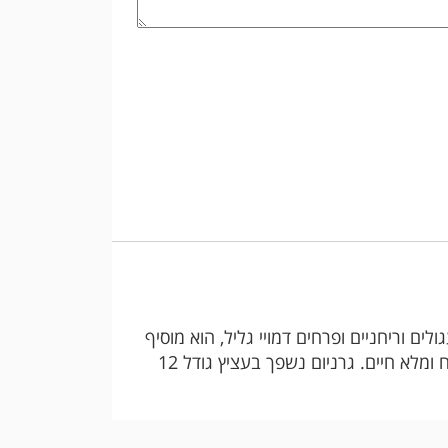
ים וריחניים ופרחים דמויי גליל, הוא מוסיף
נופך של אושר וקסם בכל מרחב. קל יחסית לגידול ומתאים גם למתחילים שרוצים להפוך כל פינה לביתם לגן פורח ומלא חיים. גרניום נשפך בעציץ גודל 12