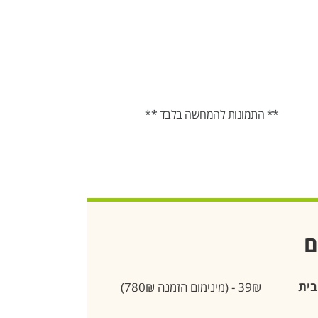
** התמונות להמחשה בלבד **
ם
בית
39₪ - (מינימום הזמנה 780₪)