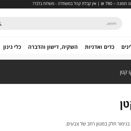
נים
כדים ואדניות
השקיה, דישון והדברה
כלי גינון
ו קטן
טן