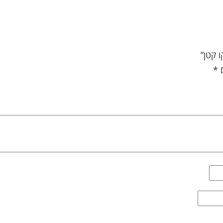
 קטן”
ם
*