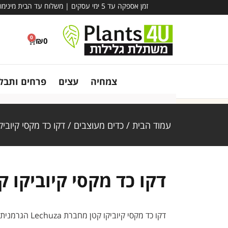
זמן אספקה עד 5 ימי עסקים | משלוח עד הבית מינימום הזמנה – 780 ₪ | אין קבלת קהל במשתלה - משלוח בלבד!
0
₪
0
צמחיה
עצים
פרחים ותבלי
עמוד הבית
/
כדים מעוצבים
/ דקו כד מקסי קיוביק
דקו כד מקסי קיוביקו ק
דקו כד מקסי קיוביקו קטן מחברת Lechuza הגרמנית בגימור חלק במגוון רחב של צבעים.