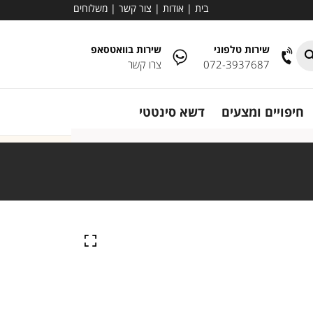
בית
|
אודות
|
צור קשר
|
משלוחים
שירות טלפוני
שירות בוואטסאפ
072-3937687
צרו קשר
חיפויים ומצעים
דשא סינטטי