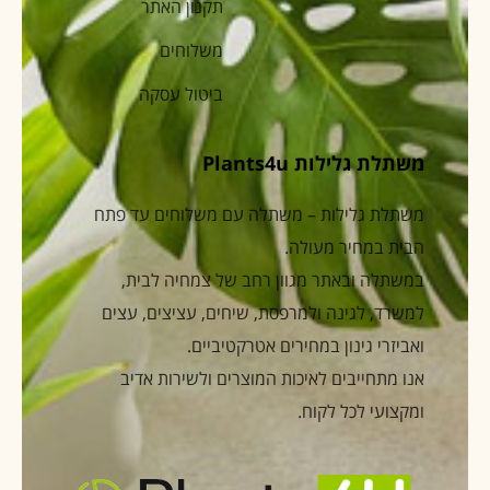
תקנון האתר
משלוחים
ביטול עסקה
משתלת גלילות Plants4u
משתלת גלילות – משתלה עם משלוחים עד פתח
הבית במחיר מעולה.
במשתלה ובאתר מגוון רחב של צמחיה לבית,
למשרד, לגינה ולמרפסת, שיחים, עציצים, עצים
ואביזרי גינון במחירים אטרקטיביים.
אנו מתחייבים לאיכות המוצרים ולשירות אדיב
ומקצועי לכל לקוח.