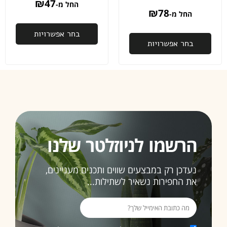
₪
47
החל מ-
באמת
₪
78
החל מ-
לא מובן
מאליו
בחר אפשרויות
בחר אפשרויות
פעם
שנייה
שאני
רוכשת
ממכם,
ובהחלט
זו לא
תהיה
הרשמו לניוזלטר שלנו
האחרונה
ממליצה
נעדכן רק במבצעים שווים ותכנים מעניינים,
בחום
את החפירות נשאיר לשתילות...
3>