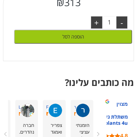
₪
313
+
-
הוספה לסל
מה כותבים עלינו?
מצוין
רוני ש.
Eden F.
zeev L.
משתלת גלילות -
plants 4u
הזמנתי
צפריר
חברה
הזמ
עציצי
ואמגד
נהדרים.
צמח