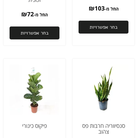
ולעדכן
₪
103
החל מ-
אותי
₪
72
החל מ-
שב8:00
בחר אפשרויות
בבוקר
בחר אפשרויות
למחרת
ההזמנה
שלי
תהיה
מוכנה
לאיסוף.
אני
מודה
לכם
כלכך
על
הדאגה
והיחס
והשירות
סנסיווריה חרבות פס
פיקוס כינורי
מהיום
צהוב
למחר