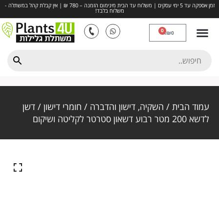
זמן אספקה עד 5 ימי עסקים | משלוח עד הבית מינימום הזמנה – 780 ₪ | אין קבלת קהל במשתלה -
משלוח בלבד!
0
₪
0
דשא סינטטי
חיפויים ומצעים
כדים ואדניות
השקיה, דישון והדברה
פרחים ותבלינים
עמוד הבית
/
השקיה, דישון והדברה
/
חומרי דישון
/ דשן
לדשא 200 מטר רבוע דשאון סטרטר לקליטה ושיקום