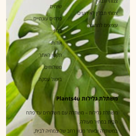
צמחי תבלין
שיחים
צמחי תבלין לאירועים
פרחים עונתיים
עציצים לחתונה
בלוג
אודות
תקנון האתר
משלוחים
ביטול עסקה
משתלת גלילות Plants4u
משתלת גלילות – משתלה עם משלוחים עד פתח
הבית במחיר מעולה.
במשתלה ובאתר מגוון רחב של צמחיה לבית,