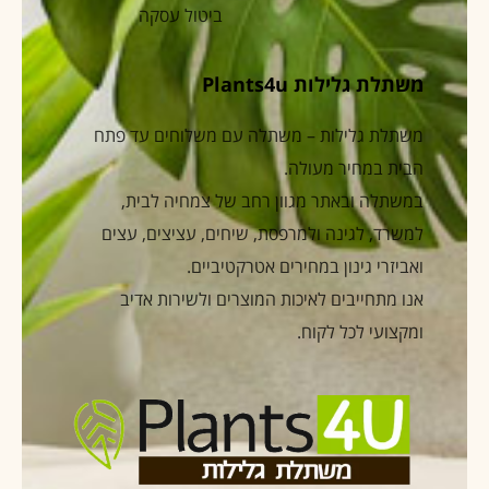
ביטול עסקה
משתלת גלילות Plants4u
משתלת גלילות – משתלה עם משלוחים עד פתח
הבית במחיר מעולה.
במשתלה ובאתר מגוון רחב של צמחיה לבית,
למשרד, לגינה ולמרפסת, שיחים, עציצים, עצים
ואביזרי גינון במחירים אטרקטיביים.
אנו מתחייבים לאיכות המוצרים ולשירות אדיב
ומקצועי לכל לקוח.