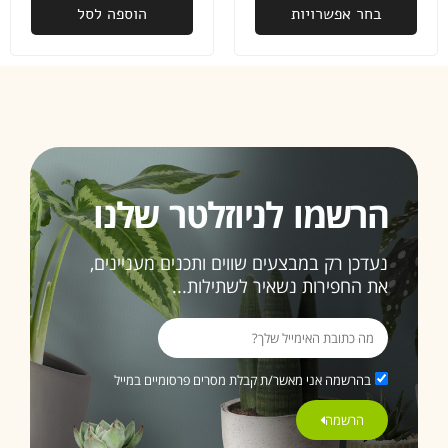
בחר אפשרויות
הוספה לסל
מאלי
פעם
שניי
שאנ
רוכ
ממכ
ובה
זו ל
הרשמו לניוזלטר שלנו
תהי
האח
נעדכן רק במבצעים שווים ותכנים מעניינים,
את החפירות נשאיר לשתילות...
ממל
בחו
3>
בהרשמה אני מאשר/ת קבלת מסרים פרסומיים במייל
הרשמה