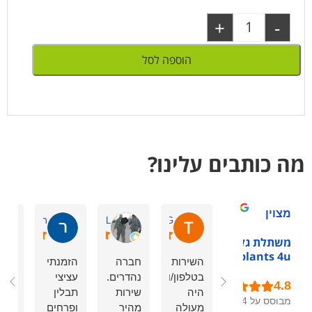
+
-
הוספה לסל
מה כותבים עלינו?
מצוין
Tchelet G.
zeev L.
רוני ש.
משתלת גלילות -
plants 4u
השירות
חברה
הזמנתי
צפר
בטלפון/ווטסאפ
נהדרים.
עציצי
ואמ
היה
שירות
תבלין
פשו
מבוסס על 54
מעולה
מהיר
ופרחים
מדה