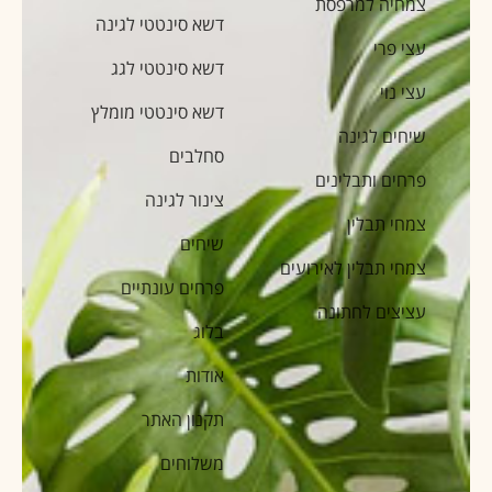
צמחיה למרפסת
דשא סינטטי לגינה
עצי פרי
דשא סינטטי לגג
עצי נוי
דשא סינטטי מומלץ
שיחים לגינה
סחלבים
פרחים ותבלינים
צינור לגינה
צמחי תבלין
שיחים
צמחי תבלין לאירועים
פרחים עונתיים
עציצים לחתונה
בלוג
אודות
תקנון האתר
משלוחים