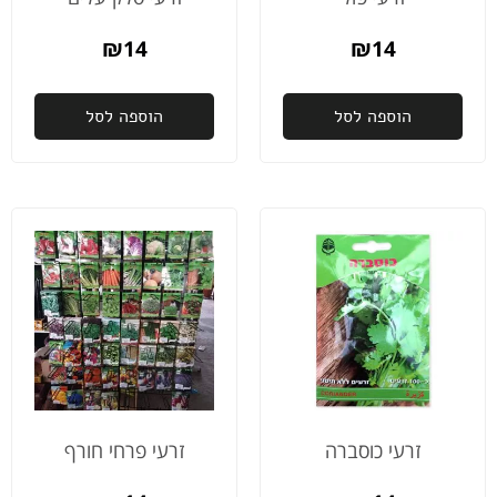
כאלה
ותוך
🤩
ההז
₪
14
₪
14
כבר
הית
הוספה לסל
הוספה לסל
אצלי
ממל
בחו
זרעי כוסברה
זרעי פרחי חורף