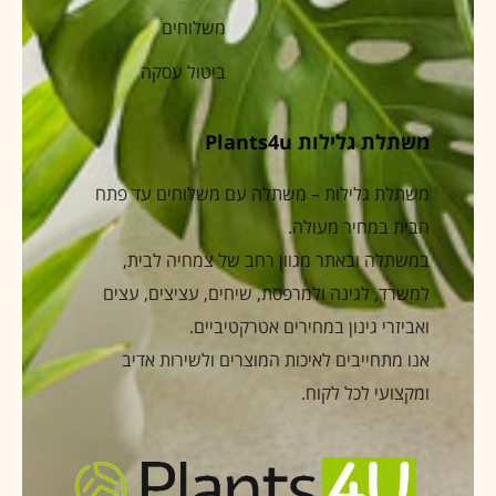
משלוחים
ביטול עסקה
משתלת גלילות Plants4u
משתלת גלילות – משתלה עם משלוחים עד פתח
הבית במחיר מעולה.
במשתלה ובאתר מגוון רחב של צמחיה לבית,
למשרד, לגינה ולמרפסת, שיחים, עציצים, עצים
ואביזרי גינון במחירים אטרקטיביים.
אנו מתחייבים לאיכות המוצרים ולשירות אדיב
ומקצועי לכל לקוח.