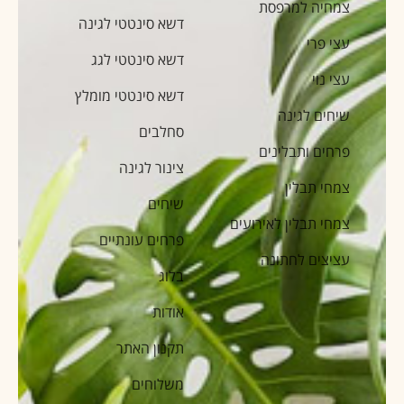
צמחיה למרפסת
דשא סינטטי לגינה
עצי פרי
דשא סינטטי לגג
עצי נוי
דשא סינטטי מומלץ
שיחים לגינה
סחלבים
פרחים ותבלינים
צינור לגינה
צמחי תבלין
שיחים
צמחי תבלין לאירועים
פרחים עונתיים
עציצים לחתונה
בלוג
אודות
תקנון האתר
משלוחים