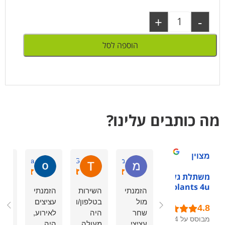
+
-
הוספה לסל
מה כותבים עלינו?
מצוין
מיכל א.
Tchelet G.
okonoa
משתלת גלילות -
plants 4u
הזמנתי
השירות
הזמנתי
חבר
מול
בטלפון/ווטסאפ
עציצים
נהדר
שחר
היה
לאירוע,
שיר
מבוסס על 54
עציצי
מעולה
היה
מהי