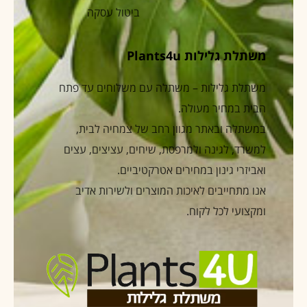
ביטול עסקה
משתלת גלילות Plants4u
משתלת גלילות – משתלה עם משלוחים עד פתח
הבית במחיר מעולה.
במשתלה ובאתר מגוון רחב של צמחיה לבית,
למשרד, לגינה ולמרפסת, שיחים, עציצים, עצים
ואביזרי גינון במחירים אטרקטיביים.
אנו מתחייבים לאיכות המוצרים ולשירות אדיב
ומקצועי לכל לקוח.