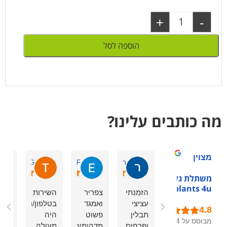
+
-
הוספה לסל
מה כותבים עלינו?
מצוין
רוני ש.
Eden F.
Tchelet G.
משתלת גלילות -
plants 4u
הזמנתי
צפריר
השירות
eat
עציצי
ואמגד
בטלפון/ווטסאפ
vice
תבלין
פשוט
היה
מבוסס על 54
ופרחים
מדהימים!
מעולה