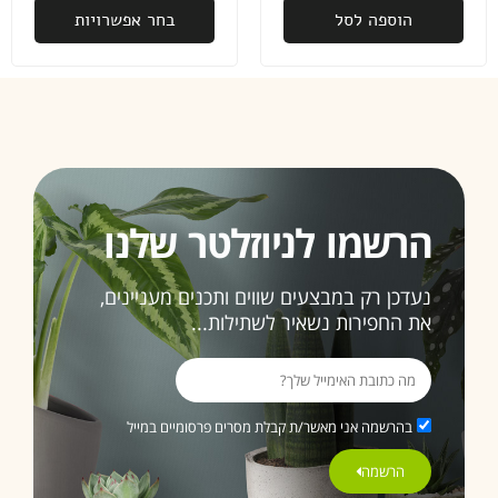
לא מובן
הוספה לסל
בחר אפשרויות
מאליו
פעם
שנייה
שאני
רוכשת
ממכם,
ובהחלט
זו לא
הרשמו לניוזלטר שלנו
תהיה
האחרונה
נעדכן רק במבצעים שווים ותכנים מעניינים,
את החפירות נשאיר לשתילות...
ממליצה
בחום
3>
בהרשמה אני מאשר/ת קבלת מסרים פרסומיים במייל
הרשמה