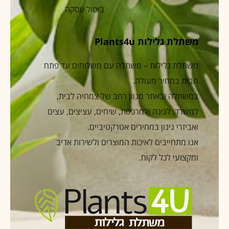
ביטול עסקה
משתלת גלילות Plants4u
משתלת גלילות – משתלה עם משלוחים עד פתח
הבית במחיר מעולה.
במשתלה ובאתר מגוון רחב של צמחיה לבית,
למשרד, לגינה ולמרפסת, שיחים, עציצים, עצים
ואביזרי גינון במחירים אטרקטיביים.
אנו מתחייבים לאיכות המוצרים ולשירות אדיב
ומקצועי לכל לקוח.