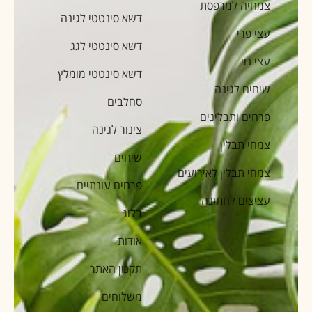
צמחיה למרפסת
דשא סינטטי לגינה
עצי פרי
דשא סינטטי לגג
עצי נוי
דשא סינטטי מומלץ
שיחים לגינה
סחלבים
פרחים ותבלינים
צינור לגינה
צמחי תבלין
שיחים
צמחי תבלין לאירועים
פרחים עונתיים
עציצים לחתונה
בלוג
אודות
תקנון האתר
משלוחים