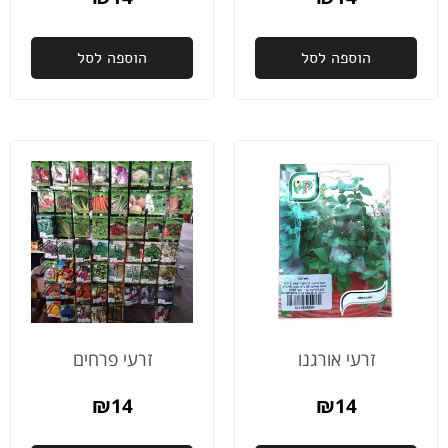
אותי
שב8:00
הוספה לסל
בבוקר
הוספה לסל
למחרת
ההזמנה
שלי
תהיה
מוכנה
לאיסוף.
אני
מודה
לכם
כלכך
על
הדאגה
והיחס
זרעי אורגנו
זרעי פרחים
והשירות
מהיום
₪
14
₪
14
למחר
באמת