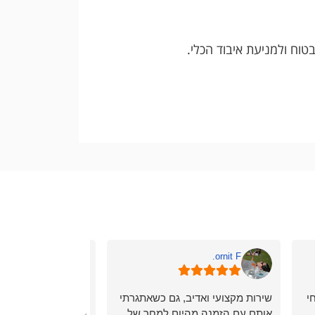
טוח ולמניעת איבוד הכלי.
okonoa
ornit F.
י
שירות מקצועי ואדיב, גם כשאתגרתי
הזמנתי עציצים לאיר
אותם עם הזמנה מהיום למחר של
מאוד! שירות נעים, יע