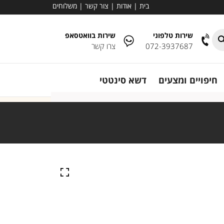
בית
|
אודות
|
צור קשר
|
משלוחים
שירות טלפוני
שירות בוואטסאפ
072-3937687
צרו קשר
חיפויים ומצעים
דשא סינטטי