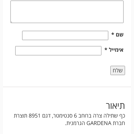
שם
*
אימייל
*
תיאור
כף שתילה צרה ברוחב 6 סנטימטר, דגם 8951 תוצרת
חברת GARDENA הגרמנית.