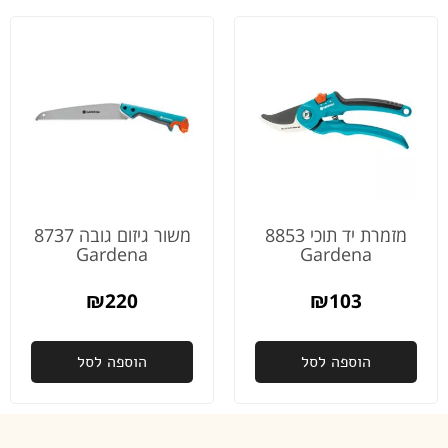
מוכנה
לאיסוף.
אני
מודה
לכם
כלכך
על
הדאגה
והיחס
והשירות
מהיום
מזמרת יד תוכי 8853
משור גיזום גובה 8737
למחר
Gardena
Gardena
באמת
לא מובן
₪
220
₪
103
מאליו
פעם
הוספה לסל
הוספה לסל
שנייה
שאני
רוכשת
ממכם,