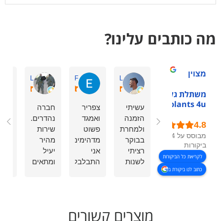
מה כותבים עלינו?
מצוין
zeev L.
Eden F.
Amir L.
משתלת גלילות -
plants 4u
עשיתי
צפריר
חברה
הזמ
הזמנה
ואמגד
נהדרים.
צמח
ולמחרת
פשוט
שירות
תבלי
מבוסס על 54
בבוקר
מדהימים!
מהיר
לאיר
ביקורות
רציתי
אני
יעיל
חתונ
לקריאת כל הביקורות
לשנות
התבלבלתי
ומתאים
הכל
כתוב לנו ביקורת ב
אותה.
בתאריך
לכל
הגיע
המענה
ההזמנה,
כיס.
מוש
היה
חייגתי
הגיעו
טרי
מהיר,
לצפריר
בזמן
ויפה
מוצרים קשורים
החבר'ה
בשעה
כפי
כפי