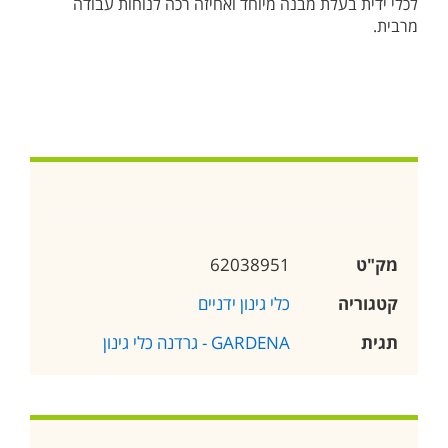
לכלי ידית בעלת מבנה מיוחד ואחיזה רכה לנוחות עבודה
מרבית.
מק"ט
62038951
קטגוריה
כלי גינון ידניים
תגית
GARDENA - גרדנה כלי גינון