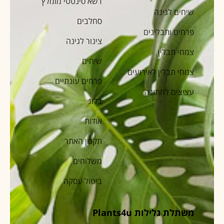
דשא סינטטי מומלץ
שיחים לגינה
סחלבים
פרחים ותבלינים
צינור לגינה
צמחי תבלין
שיחים
צמחי תבלין לאירועים
פרחים עונתיים
עציצים לחתונה
בלוג
אודות
תקנון האתר
משלוחים
ביטול עסקה
משתלת גלילות Plants4u