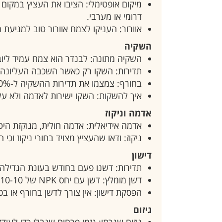
מיקום אופטימלי: הציבו את העציץ במקום מ
דרומי או מערבי.
אוורור: העניקו לצמח אוורור טוב למניעת 
השקיה
השקיה מתונה: לבנדר הוא צמח עמיד ליוב
תדירות: השקו רק כאשר השכבה העליונה של האדמה (2-3 ס"
בחורף: צמצמו את תדירות ההשקיה ל-50% מהכמות הרגילה.
איך להשקות: השקו ישירות לאדמה ולא על 
אדמה וניקוז
אדמה אידיאלית: אדמה חולית, מנוקזת היטב עם pH ניטרלי עד ב
ניקוז: ודאו שהעציץ מצויד בחורי ניקוז וכ
דישון
תדירות: דשנו פעם בחודש בעונת הגדילה (
דשן מומלץ: דשן עם יחס NPK של 5-10-10 או דשן ייעודי לצמחי תבלין.
הפסקת דישון: אין צורך לדשן בחורף או בס
גיזום
גיזום שגרתי: גזמו פרחים שנבלו כדי לעו