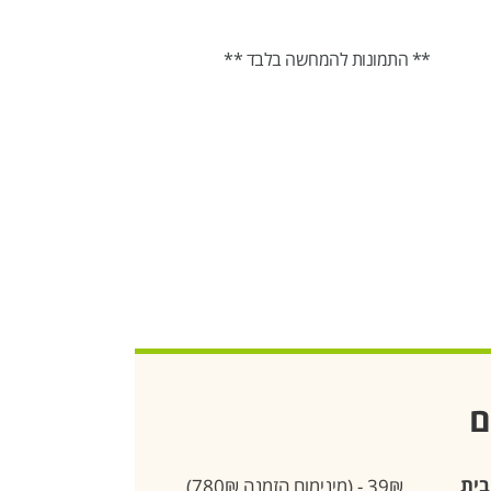
** התמונות להמחשה בלבד **
ם
בית
39₪ - (מינימום הזמנה 780₪)