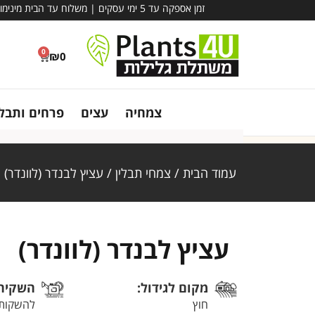
זמן אספקה עד 5 ימי עסקים | משלוח עד הבית מינימום הזמנה – 780 ₪ | אין קבלת קהל במשתלה - משלוח בלבד!
0
₪
0
צמחיה
עצים
פרחים ותבלי
עמוד הבית
/
צמחי תבלין
/ עציץ לבנדר (לוונדר)
עציץ לבנדר (לוונדר)
מקום לגידול:
השקיה
חוץ
להשקות