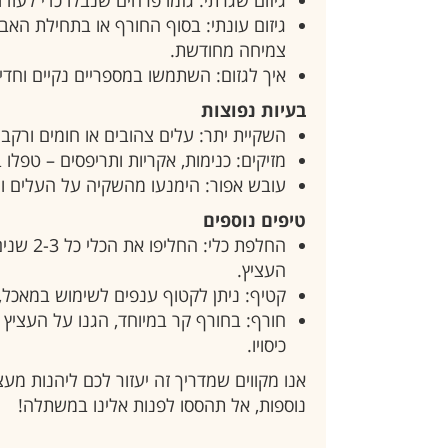
גיזום עונתי: בסוף החורף או בתחילת האב
צמיחה מחודשת.
איך לגזום: השתמשו במספריים נקיים וחדים,
בעיות נפוצות
השקיית יתר: עלים צהובים או חומים ורקבו
מזיקים: כנימות, אקריות ותריפסים – טפלו ב
עובש אפור: הימנעו מהשקיה על העלים והק
טיפים נוספים
החלפת כל
העציץ.
קטיף: ניתן לקטוף ענפים לשימוש במאכל, 
חורף: בחורף קר במיוחד, הגנו על העציץ מ
כיסויו.
אנו מקווים שמדריך זה יעזור לכם ליהנות מע
נוספות, אל תהססו לפנות אלינו במשתלה!