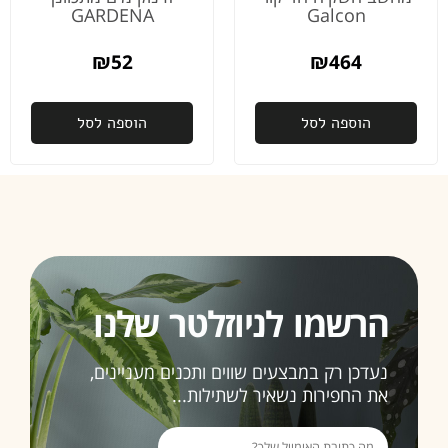
באמת
GARDENA
Galcon
לא מובן
מאליו
₪
52
₪
464
פעם
שנייה
הוספה לסל
הוספה לסל
שאני
רוכשת
ממכם,
ובהחלט
זו לא
תהיה
האחרונה
הרשמו לניוזלטר שלנו
ממליצה
בחום
3>
נעדכן רק במבצעים שווים ותכנים מעניינים,
את החפירות נשאיר לשתילות...