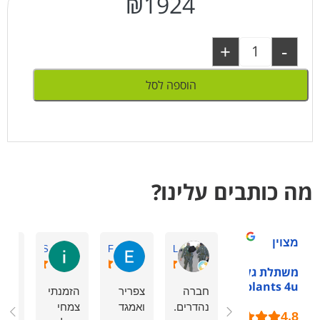
₪
1924
+
-
הוספה לסל
מה כותבים עלינו?
מצוין
ilana S.
Eden F.
zeev L.
משתלת גלילות -
plants 4u
חברה
צפריר
הזמנתי
עשי
נהדרים.
ואמגד
צמחי
הזמ