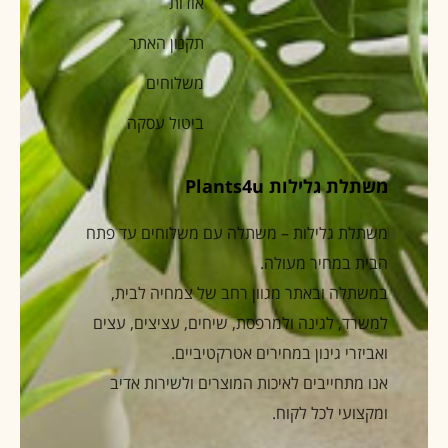
אודות
תקנון האתר
משלוחים
ביטול עסקה
משתלת גלילות Plants4u
משתלת גלילות – משתלה עם משלוחים עד פתח
הבית במחיר מעולה.
במשתלה ובאתר מגוון רחב של צמחיה לבית,
למשרד, לגינה ולמרפסת, שיחים, עציצים, עצים
ואביזרי גינון במחירים אטרקטיביים.
אנו מתחייבים לאיכות המוצרים ולשירות אדיב
ומקצועי לכל לקוח.