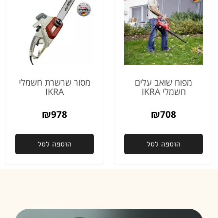
מודה
לכם
כלכך
על
הדאגה
והיחס
והשירות
מהיום
מפוח שואב עלים
מסור שרשרת חשמלי
למחר
חשמלי IKRA
IKRA
באמת
לא מובן
₪
978
₪
708
מאליו
פעם
הוספה לסל
הוספה לסל
שנייה
שאני
רוכשת
ממכם,
ובהחלט
זו לא
תהיה