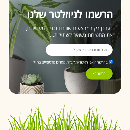
האחרונה
הרשמו לניוזלטר שלנו
ממליצה
בחום
נעדכן רק במבצעים שווים ותכנים מעניינים,
3>
את החפירות נשאיר לשתילות...
בהרשמה אני מאשר/ת קבלת מסרים פרסומיים במייל
הרשמה