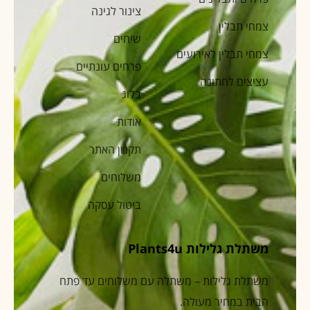
צינור לגינה
צמחי תבלין
שיחים
צמחי תבלין לאירועים
פרחים עונתיים
עציצים לחתונה
בלוג
אודות
תקנון האתר
משלוחים
ביטול עסקה
משתלת גלילות Plants4u
משתלת גלילות – משתלה עם משלוחים עד פתח
הבית במחיר מעולה.