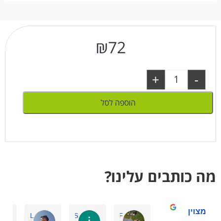
₪
72
+
-
הוספה לסל
מה כותבים עלינו?
מצוין
Amir L.
ilana S.
ornit F.