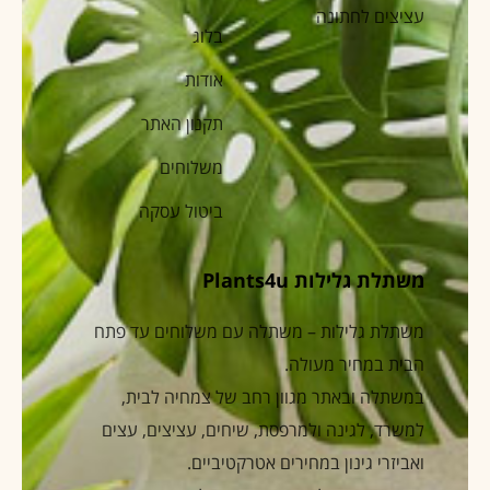
עציצים לחתונה
בלוג
אודות
תקנון האתר
משלוחים
ביטול עסקה
משתלת גלילות Plants4u
משתלת גלילות – משתלה עם משלוחים עד פתח
הבית במחיר מעולה.
במשתלה ובאתר מגוון רחב של צמחיה לבית,
למשרד, לגינה ולמרפסת, שיחים, עציצים, עצים
ואביזרי גינון במחירים אטרקטיביים.