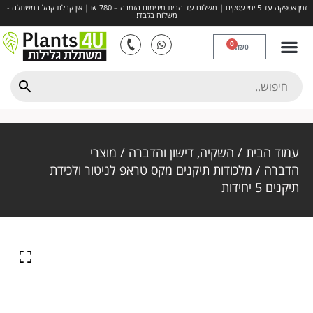
זמן אספקה עד 5 ימי עסקים | משלוח עד הבית מינימום הזמנה – 780 ₪ | אין קבלת קהל במשתלה -
משלוח בלבד!
0
₪
0
דשא סינטטי
חיפויים ומצעים
כדים ואדניות
השקיה, דישון והדברה
פרחים ותבלינים
עמוד הבית
/
השקיה, דישון והדברה
/
מוצרי
הדברה
/ מלכודות תיקנים מקס טראפ לניטור ולכידת
תיקנים 5 יחידות