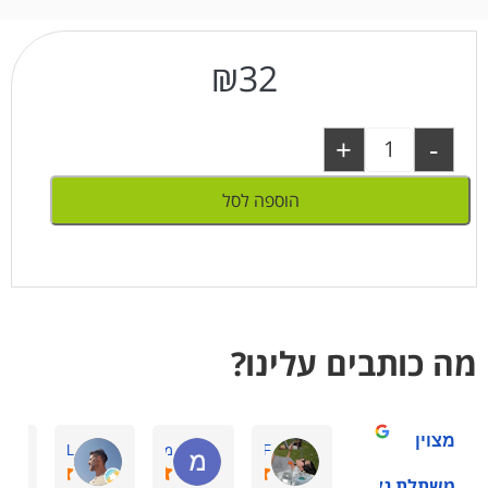
₪
32
+
-
הוספה לסל
מה כותבים עלינו?
מצוין
ornit F.
מיכל א.
Amir L.
משתלת גלילות -