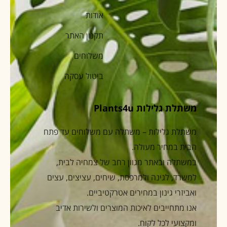
אודות
תקנון האתר
משלוחים
ביטול עסקה
משתלת גלילות Plants4u
משתלת גלילות – משתלה עם משלוחים עד פתח
הבית במחיר מעולה.
במשתלה ובאתר מגוון רחב של צמחיה לבית,
למשרד, לגינה ולמרפסת, שיחים, עציצים, עצים
ואביזרי גינון במחירים אטרקטיביים.
אנו מתחייבים לאיכות המוצרים ולשירות אדיב
ומקצועי לכל לקוח.