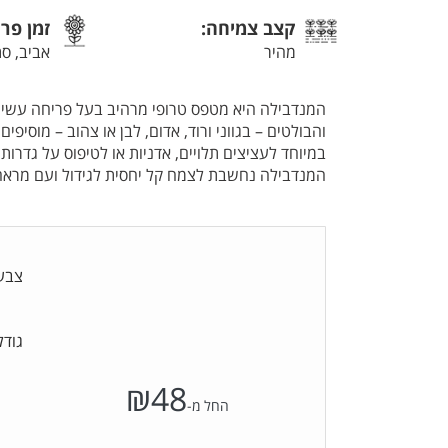
קצב צמיחה:
זמן פר
מהיר
אביב, סת
המנדבילה היא מטפס טרופי מרהיב בעל פריחה עשירה
והבולטים – בגווני ורוד, אדום, לבן או צהוב – מוסיפ
במיוחד לעציצים תלויים, אדניות או לטיפוס על גדרו
המנדבילה נחשבת לצמח קל יחסית לגידול ועם מראה י
צבע
גודל
₪
48
החל מ-