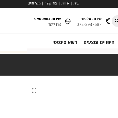
בית
|
אודות
|
צור קשר
|
משלוחים
שירות טלפוני
שירות בוואטסאפ
072-3937687
צרו קשר
חיפויים ומצעים
דשא סינטטי