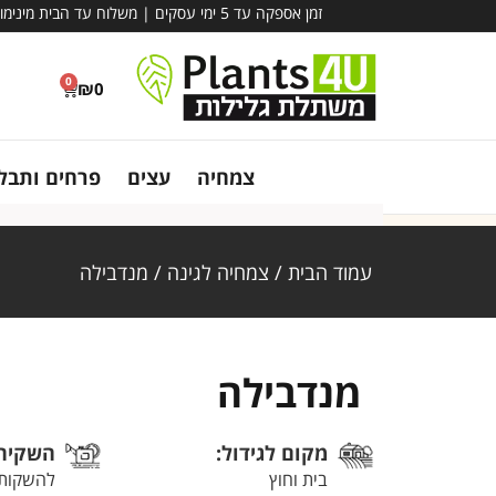
זמן אספקה עד 5 ימי עסקים | משלוח עד הבית מינימום הזמנה – 780 ₪ | אין קבלת קהל במשתלה - משלוח בלבד!
0
₪
0
צמחיה
עצים
פרחים ותבלי
עמוד הבית
/
צמחיה לגינה
/ מנדבילה
מנדבילה
מקום לגידול:
השקיה
בית וחוץ
להשקות