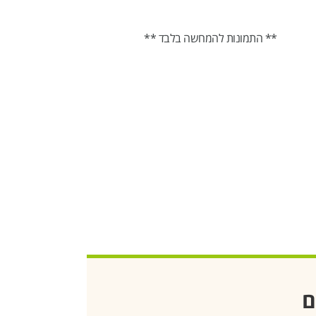
** התמונות להמחשה בלבד **
ם