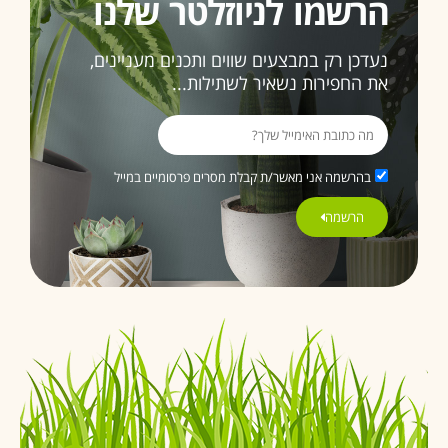
הרשמו לניוזלטר שלנו
ממליצה
בחום
3>
נעדכן רק במבצעים שווים ותכנים מעניינים,
את החפירות נשאיר לשתילות...
בהרשמה אני מאשר/ת קבלת מסרים פרסומיים במייל
הרשמה