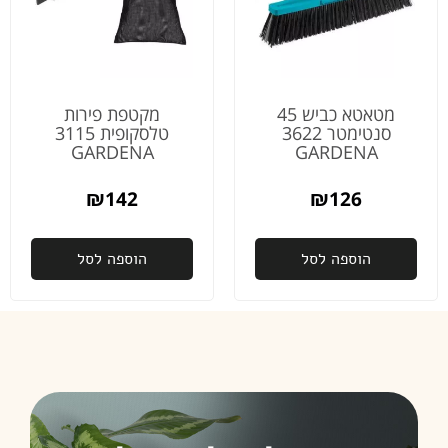
על
הדאגה
והיחס
והשירות
מהיום
מטאטא כביש 45
מקטפת פירות
למחר
סנטימטר 3622
טלסקופית 3115
באמת
GARDENA
GARDENA
לא מובן
מאליו
₪
142
₪
126
פעם
שנייה
הוספה לסל
הוספה לסל
שאני
רוכשת
ממכם,
ובהחלט
זו לא
תהיה
האחרונה