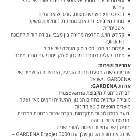
עוצמה אדירה: הספק 3000W ומהירות אוויר של 310
קמ"ש
רב-תכליתי: משמש כמפוח, גורס ושואב עלים
נוחות מירבית: ידית ארגונומית רכה וחלוקת משקל
אופטימלית
קל לשימוש: החלפה מהירה בין מצבי עבודה הודות לתכונת
Qlick Fit
יעילות גבוהה: יחס ריסוק מעולה של 1:16
פתרון לעלים רטובים: מנגנון סילוק ייחודי עם מגרד מתכת
אחריות ושירות:
אחריות לשנה מטעם חברת הגרעין, היבואנית הרשמית של
GARDENA בישראל
אודות GARDENA:
חברה גרמנית מקבוצת Husqvarna
מובילה עולמית בתחום הגינון, ההשקיה והמים מאז 1961
מוצרים מופצים ב-80 מדינות
ידועה בטכנולוגיות מתקדמות, בקרת איכות גרמנית קפדנית
והנדסת אנוש גבוהה
מוניטין של עמידות ואיכות לאורך שנים
שדרג את חווית הגינון שלך עם GARDENA ErgoJet 3000 –