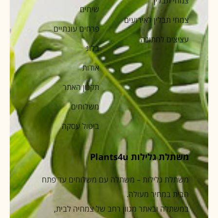
צמחי תבלין
שיחים
צמחי תבלין לאירועים
פרחים עונתיים
עציצים לחתונה
בלוג
אודות
תקנון האתר
משלוחים
ביטול עסקה
משתלת גלילות Plants4u
משתלת גלילות – משתלה עם משלוחים עד פתח
הבית במחיר מעולה.
במשתלה ובאתר מגוון רחב של צמחיה לבית,