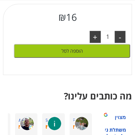
₪
16
+
-
הוספה לסל
מה כותבים עלינו?
מצוין
Guy M.
ilana S.
ornit F.
משתלת גלילות -