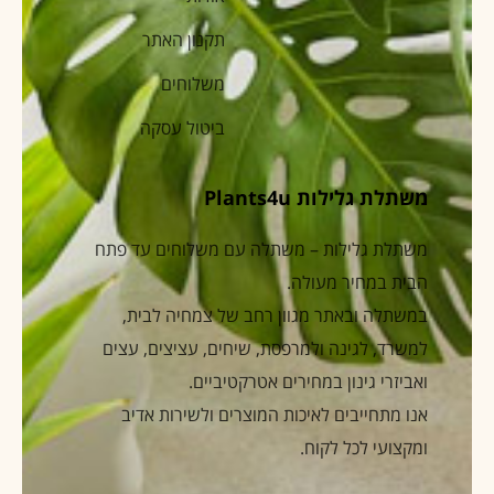
תקנון האתר
משלוחים
ביטול עסקה
משתלת גלילות Plants4u
משתלת גלילות – משתלה עם משלוחים עד פתח
הבית במחיר מעולה.
במשתלה ובאתר מגוון רחב של צמחיה לבית,
למשרד, לגינה ולמרפסת, שיחים, עציצים, עצים
ואביזרי גינון במחירים אטרקטיביים.
אנו מתחייבים לאיכות המוצרים ולשירות אדיב
ומקצועי לכל לקוח.