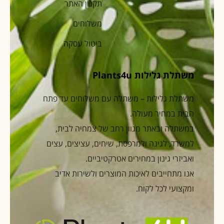
תקנון האתר
משלוחים
ביטול עסקה
משתלת גלילות Plants4u
משתלת גלילות – משתלה עם משלוחים עד פתח
הבית במחיר מעולה.
במשתלה ובאתר מגוון רחב של צמחיה לבית,
למשרד, לגינה ולמרפסת, שיחים, עציצים, עצים
ואביזרי גינון במחירים אטרקטיביים.
אנו מתחייבים לאיכות המוצרים ולשירות אדיב
ומקצועי לכל לקוח.