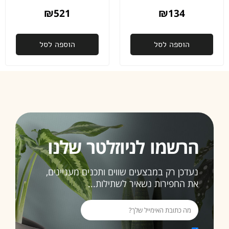
לא מובן
₪
521
₪
134
מאליו
פעם
הוספה לסל
הוספה לסל
שנייה
שאני
רוכשת
ממכם,
ובהחלט
זו לא
תהיה
האחרונה
הרשמו לניוזלטר שלנו
ממליצה
בחום
נעדכן רק במבצעים שווים ותכנים מעניינים,
3>
את החפירות נשאיר לשתילות...