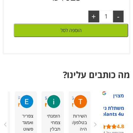
+
-
הוספה לסל
מה כותבים עלינו?
מצוין
Eden F.
ilana S.
Tchelet G.
משתלת גלילות -
plants 4u
השירות
הזמנתי
צפריר
הזמ
בטלפון/ווטסאפ
צמחי
ואמגד
עציצ
היה
תבלין
פשוט
תבלי