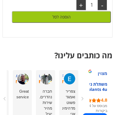
+
-
הוספה לסל
מה כותבים עלינו?
מצוין
Guy M.
zeev L.
Eden F.
משתלת גלילות -
plants 4u
צפריר
חברה
Great
הזמ
ואמגד
נהדרים.
service
עציצ
פשוט
שירות
תבלי
מבוסס על 54
מדהימים!
מהיר
ופר
ביקורות
אני
יעיל
לאר