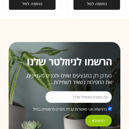
מאליו
הוספה לסל
הוספה לסל
פעם
שנייה
שאני
רוכשת
ממכם,
ובהחלט
זו לא
הרשמו לניוזלטר שלנו
תהיה
האחרונה
נעדכן רק במבצעים שווים ותכנים מעניינים,
ממליצה
את החפירות נשאיר לשתילות...
בחום
3>
בהרשמה אני מאשר/ת קבלת מסרים פרסומיים במייל
הרשמה