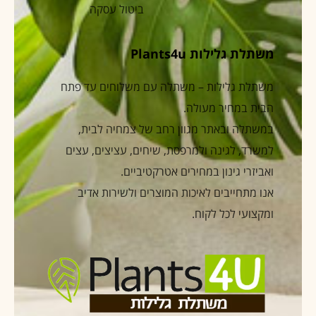
ביטול עסקה
משתלת גלילות Plants4u
משתלת גלילות – משתלה עם משלוחים עד פתח
הבית במחיר מעולה.
במשתלה ובאתר מגוון רחב של צמחיה לבית,
למשרד, לגינה ולמרפסת, שיחים, עציצים, עצים
ואביזרי גינון במחירים אטרקטיביים.
אנו מתחייבים לאיכות המוצרים ולשירות אדיב
ומקצועי לכל לקוח.