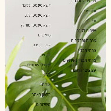
צמחיה למרפסת
דשא סינטטי לגינה
עצי פרי
דשא סינטטי לגג
עצי נוי
דשא סינטטי מומלץ
שיחים לגינה
סחלבים
פרחים ותבלינים
צינור לגינה
צמחי תבלין
שיחים
צמחי תבלין לאירועים
פרחים עונתיים
עציצים לחתונה
בלוג
אודות
תקנון האתר
משלוחים