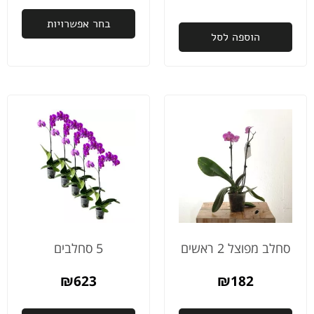
שב8:00
בבוקר
בחר אפשרויות
הוספה לסל
למחרת
ההזמנה
שלי
תהיה
מוכנה
לאיסוף.
אני
מודה
לכם
כלכך
על
הדאגה
והיחס
והשירות
סחלב מפוצל 2 ראשים
5 סחלבים
מהיום
למחר
₪
623
₪
182
באמת
לא מובן