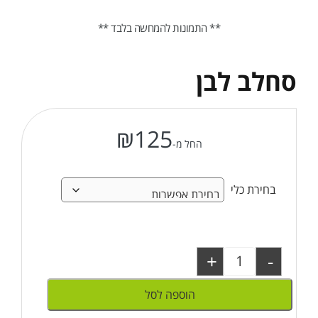
** התמונות להמחשה בלבד **
סחלב לבן
₪
125
החל מ-
בחירת כלי
+
-
הוספה לסל