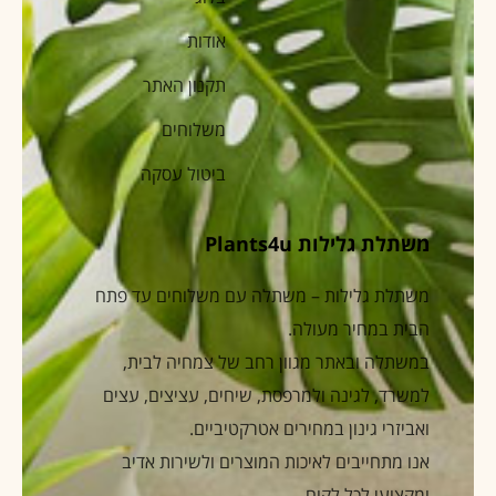
אודות
תקנון האתר
משלוחים
ביטול עסקה
משתלת גלילות Plants4u
משתלת גלילות – משתלה עם משלוחים עד פתח
הבית במחיר מעולה.
במשתלה ובאתר מגוון רחב של צמחיה לבית,
למשרד, לגינה ולמרפסת, שיחים, עציצים, עצים
ואביזרי גינון במחירים אטרקטיביים.
אנו מתחייבים לאיכות המוצרים ולשירות אדיב
ומקצועי לכל לקוח.