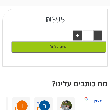
₪
395
+
-
הוספה לסל
מה כותבים עלינו?
מצוין
ornit F.
רוני ש.
Tchelet G.