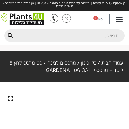
זמן אספקה עד 5 ימי עסקים | משלוח עד הבית מינימום הזמנה – 780 ₪ | אין קבלת קהל במשתלה -
משלוח בלבד!
0
₪
0
דשא סינטטי
חיפויים ומצעים
כדים ואדניות
השקיה, דישון והדברה
פרחים ותבלינים
עמוד הבית
/
כלי גינון
/
מרססים לגינה
/ סט מרסס לחץ 5
ליטר + מרסס יד 3/4 ליטר GARDENA