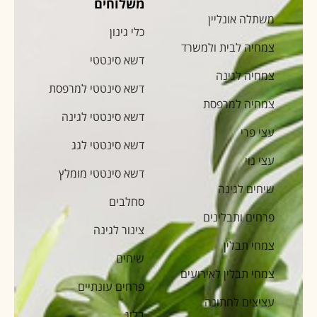
משלוחים
משתלה אונליין
כלי גינון
צמחיה לבית ולמשרד
דשא סינטטי
צמחיה לגינה
דשא סינטטי למרפסת
צמחיה למרפסת
דשא סינטטי לגינה
עצי פרי
דשא סינטטי לגג
עצי נוי
דשא סינטטי מומלץ
שיחים לגינה
סחלבים
פרחים ותבלינים
צינור לגינה
צמחי תבלין
שיחים
צמחי תבלין לאירועים
פרחים עונתיים
עציצים לחתונה
בלוג