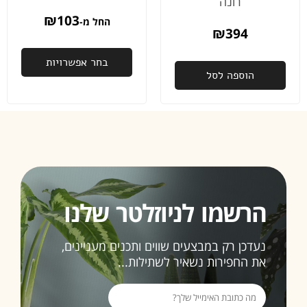
רונה
באמת
₪
103
החל מ-
לא מובן
₪
394
מאליו
בחר אפשרויות
פעם
הוספה לסל
שנייה
שאני
רוכשת
ממכם,
ובהחלט
זו לא
תהיה
האחרונה
הרשמו לניוזלטר שלנו
ממליצה
בחום
נעדכן רק במבצעים שווים ותכנים מעניינים,
3>
את החפירות נשאיר לשתילות...