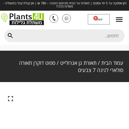
זמן אספקה עד 5 ימי עסקים | משלוח עד הבית מינימום הזמנה – 780 ₪ | אין קבלת קהל במשתלה -
משלוח בלבד!
0
₪
0
דשא סינטטי
חיפויים ומצעים
כדים ואדניות
השקיה, דישון והדברה
פרחים ותבלינים
עמוד הבית
/
תאורת גן אגרולייט
/ ספוט דוקרן תאורה
סולארי לגינה 7 צבעים