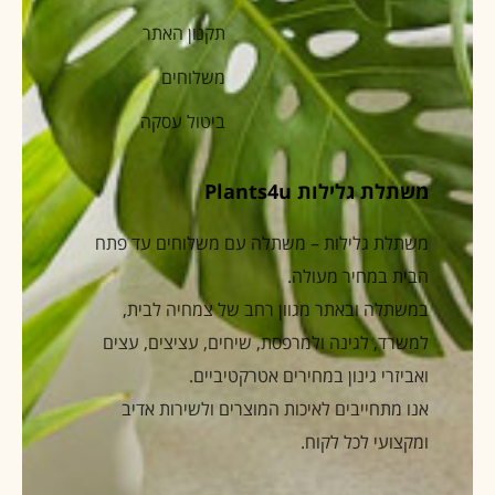
תקנון האתר
משלוחים
ביטול עסקה
משתלת גלילות Plants4u
משתלת גלילות – משתלה עם משלוחים עד פתח
הבית במחיר מעולה.
במשתלה ובאתר מגוון רחב של צמחיה לבית,
למשרד, לגינה ולמרפסת, שיחים, עציצים, עצים
ואביזרי גינון במחירים אטרקטיביים.
אנו מתחייבים לאיכות המוצרים ולשירות אדיב
ומקצועי לכל לקוח.