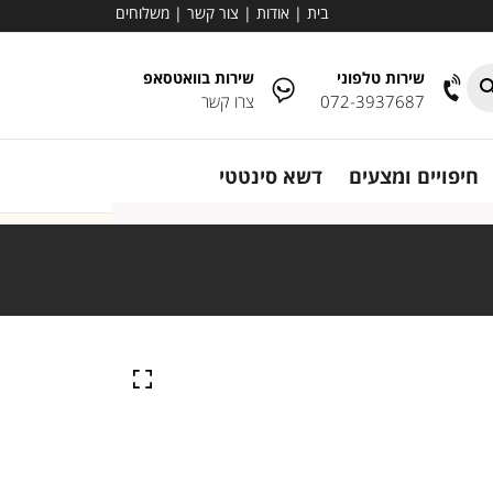
בית
|
אודות
|
צור קשר
|
משלוחים
שירות טלפוני
שירות בוואטסאפ
072-3937687
צרו קשר
חיפויים ומצעים
דשא סינטטי