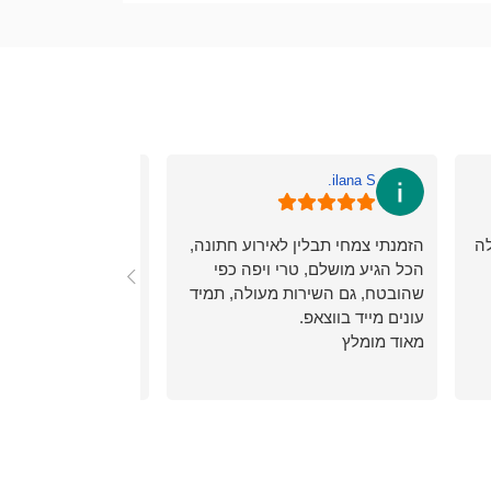
Amir L.
ilana S.
לה
הזמנתי צמחי תבלין לאירוע חתונה,
עשיתי הזמנה ולמחרת
הכל הגיע מושלם, טרי ויפה כפי
לשנות אותה.
שהובטח, גם השירות מעולה, תמיד
המענה היה מהיר, הח
עונים מייד בווצאפ.
קשובים מקצועיים ולענ
מאוד מומלץ
בשינויים מיד ובנעימו
בצעו זיכוי על המשלוח
ההזמנה כבר היתה א
ממליץ בחום.