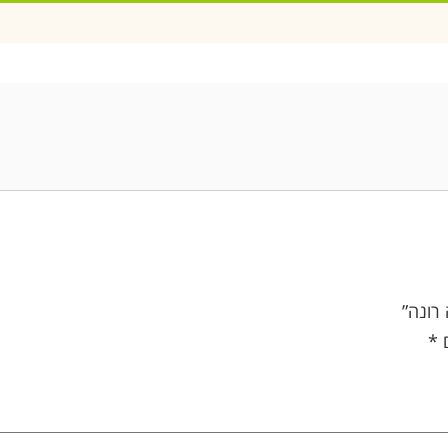
רונה”
ם
*