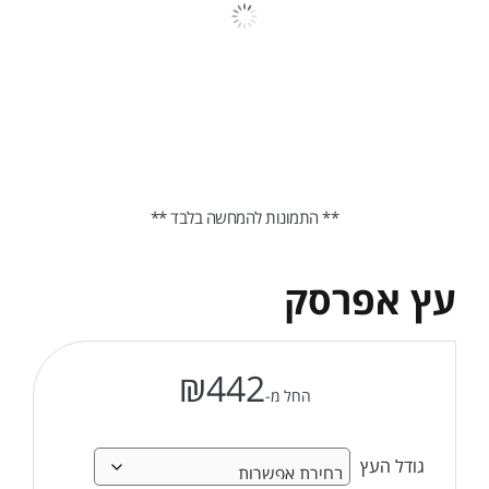
** התמונות להמחשה בלבד **
עץ אפרסק
₪
442
החל מ-
גודל העץ