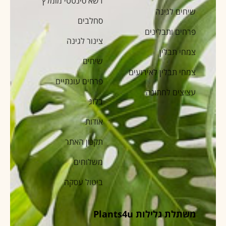
דשא סינטטי מומלץ
שיחים לגינה
סחלבים
פרחים ותבלינים
צינור לגינה
צמחי תבלין
שיחים
צמחי תבלין לאירועים
פרחים עונתיים
עציצים לחתונה
בלוג
אודות
תקנון האתר
משלוחים
ביטול עסקה
משתלת גלילות Plants4u