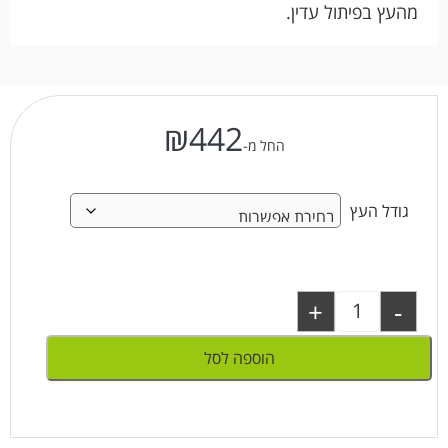
מהעץ בפיתול עדין.
₪
442
החל מ-
גודל העץ
+
-
הוספה לסל