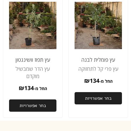
לאיסוף.
אני
מודה
לכם
כלכך
על
הדאגה
והיחס
והשירות
עץ פומלית לבנה
עץ תפוז וושינגטון
מהיום
למחר
עץ פרי קל לתחזוקה
עץ הדר שמבשיל
באמת
מוקדם
134
₪
לא מובן
החל מ-
מאליו
₪
134
החל מ-
בחר אפשרויות
פעם
בחר אפשרויות
שנייה
שאני
רוכשת
ממכם,
ובהחלט