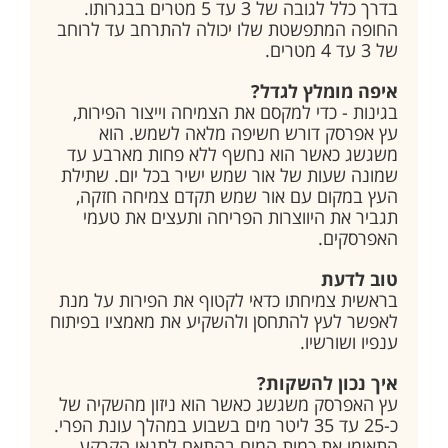
בדרך כלל לגובה של 3 עד 5 מטרים בבגרותו.
החופה המתפשטת שלו יכולה להתרחב עד לרוחב
של 3 עד 4 מטרים.
איפה מומלץ לגדל?
בגינות - כדי למקסם את הצמיחה וייצור הפירות,
עץ אפרסק דורש חשיפה מלאה לשמש. הוא
משגשג כאשר הוא נחשף ללא פחות מארבע עד
שמונה שעות של אור שמש ישיר בכל יום. שתילת
העץ במקום עם אור שמש תקדם צמיחה חזקה,
תגביר את היווצרות הפריחה ותעצים את טעמי
האפרסקים.
טוב לדעת
בראשית צמיחתו כדאי לקטוף את הפירות על מנת
לאפשר לעץ להתחסן ולהשקיע את מאמציו בפיתוח
ענפיו ושורשיו.
איך נכון להשקות?
עץ האפרסק משגשג כאשר הוא ניזון מהשקיה של
כ-25 עד 35 ליטר מים בשבוע במהלך עונת הפרי.
התאימו את כמות המים בהתאם לתנאי הקרקע