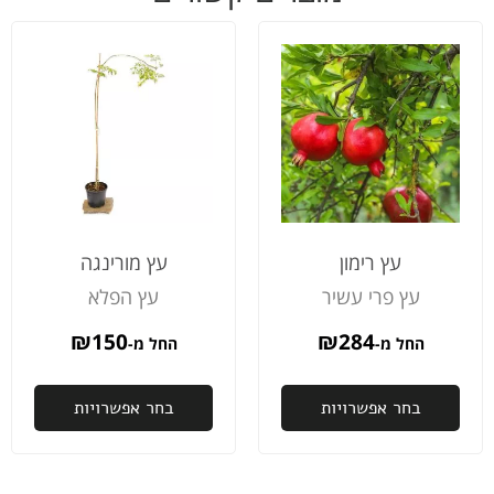
בריאים
שקבענו
ממש
ויפים
ועשו
אטר
עבודה
ללא
נפלאה.
שום
ממליץ
תקל
בחום
ממל
לכולם
מאוד
האו
החמ
וממ
אהב
עץ רימון
עץ מורינגה
את
עץ פרי עשיר
עץ הפלא
הקו
ובסו
₪
150
₪
284
החל מ-
החל מ-
הער
לקח
הבי
בחר אפשרויות
בחר אפשרויות