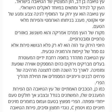
עץ גויאבה בן דב, הזן המצטיין של הגויאבה בישראל.
העץ קל לגידול ומתאים במיוחד לאקלים הישראלי.
עץ גויאבה הוא עץ ירוק עד המוסיף לגינה צבע ומגע של
יופי אקזוטי, מענג בניחוחו הארומטי והפירות מלאי
הטעם.
מקורו של העץ ממרכז אמריקה והוא משגשג באזורים
טרופיים וסובטרופיים.
היופי הירוק עד הזה הוא לא רק פלא הנושא פירות אלא
גם סמל של קיימות והרמוניה טבעית.
עץ הגויאבה מתהדר בחופה רחבת ידיים המעוטרת
בעלים מבריקים וירוקים כהים המספקים אווירה שופעת
ומזמינה. לאורך כל השנה תזכו לתצוגה מרהיבה של
פרחים לבנים וריחניים המסמלים את תחילת תהליך
הפרי.
כמו כן, הכוכבים האמתיים של עץ הגויאבה הם הפירות
המענגים שלו, המשתנים בגודל ובצבע אך חולקים טעם
ייחודי ומפתה. הפרי מפוצץ בטעם ועמוס בחומרים מזינים
חיוניים כמו ויטמין C, נוגדי חמצון וסיבים, פירות הגויאבה