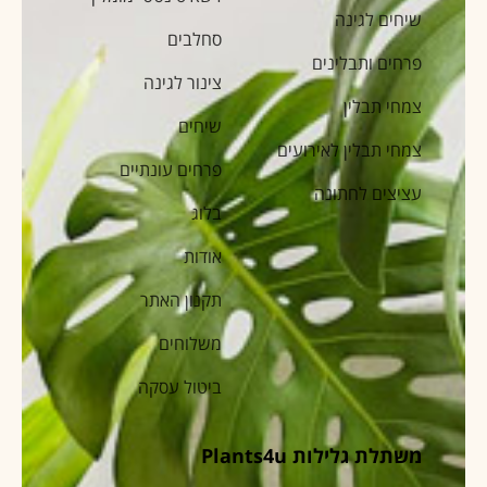
שיחים לגינה
סחלבים
פרחים ותבלינים
צינור לגינה
צמחי תבלין
שיחים
צמחי תבלין לאירועים
פרחים עונתיים
עציצים לחתונה
בלוג
אודות
תקנון האתר
משלוחים
ביטול עסקה
משתלת גלילות Plants4u