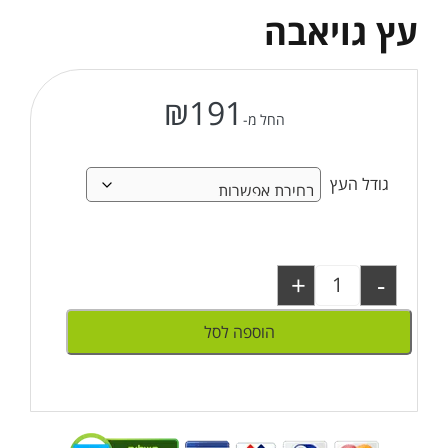
עץ גויאבה
₪
191
החל מ-
גודל העץ
+
-
הוספה לסל