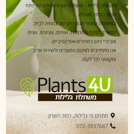
משתלת גלילות – משתלה עם משלוחים עד פתח
הבית במחיר מעולה.
במשתלה ובאתר מגוון רחב של צמחיה לבית,
למשרד, לגינה ולמרפסת, שיחים, עציצים, עצים
ואביזרי גינון במחירים אטרקטיביים.
אנו מתחייבים לאיכות המוצרים ולשירות אדיב
ומקצועי לכל לקוח.
מתחם פי גלילות, רמת השרון
072-3937687