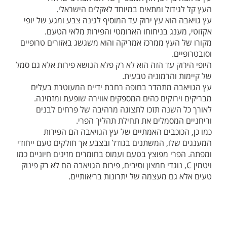
העץ קל לגידול ומתאים במיוחד לאקלים הישראלי.
עץ גויאבה הוא עץ ירוק עד המוסיף לגינה צבע ומגע של יופי
אקזוטי, מענג בניחוחו הארומטי והפירות מלאי הטעם.
מקורו של העץ ממרכז אמריקה והוא משגשג באזורים טרופיים
וסובטרופיים.
היופי הירוק עד הזה הוא לא רק פלא הנושא פירות אלא גם סמל
של קיימות והרמוניה טבעית.
עץ הגויאבה מתהדר בחופה רחבת ידיים המעוטרת בעלים
מבריקים וירוקים כהים המספקים אווירה שופעת ומזמינה.
לאורך כל השנה תזכו לתצוגה מרהיבה של פרחים לבנים
וריחניים המסמלים את תחילת תהליך הפרי.
כמו כן, הכוכבים האמתיים של עץ הגויאבה הם הפירות
המענגים שלו, המשתנים בגודל ובצבע אך חולקים טעם ייחודי
ומפתה. הפרי מפוצץ בטעם ועמוס בחומרים מזינים חיוניים כמו
ויטמין C, נוגדי חמצון וסיבים, פירות הגויאבה הם לא רק פינוק
טעים אלא גם מעצמה של יתרונות בריאותיים.