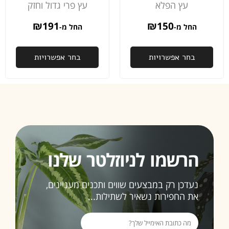
למח
עץ הפלא
עץ פרי גדול וחזק
באמ
150
₪
191
₪
לא מ
החל מ-
החל מ-
מאלי
בחר אפשרויות
בחר אפשרויות
פעם
שניי
שאנ
רוכ
ממכ
ובה
זו ל
תהי
האח
הרשמו לניוזלטר שלנו
ממל
בחו
נעדכן רק במבצעים שווים ותכנים מעניינים,
3>
את החפירות נשאיר לשתילות...