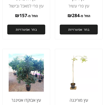
ותוך יום
את
שלו
עץ פרי עשיר
עץ פרי למאכל ובישול
ההזמנה
הקונספט
ולעד
כבר
ובסוף
אותי
₪
157
₪
284
החל מ-
החל מ-
היתה
הערב
ש
אצלי.
לקחו
בבו
ממליץ
הבייתה
למח
בחר אפשרויות
בחר אפשרויות
בחום.
ההז
שלי
תהי
מוכ
לאיס
אני
מוד
לכם
כלכ
על
הדא
והי
והשי
עץ מורינגה
עץ אבוקדו אטינגר
מהי