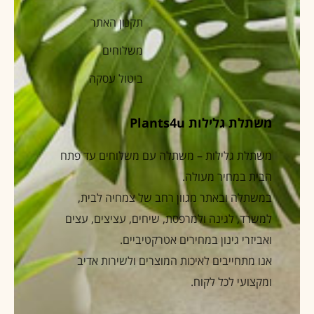
תקנון האתר
משלוחים
ביטול עסקה
משתלת גלילות Plants4u
משתלת גלילות – משתלה עם משלוחים עד פתח
הבית במחיר מעולה.
במשתלה ובאתר מגוון רחב של צמחיה לבית,
למשרד, לגינה ולמרפסת, שיחים, עציצים, עצים
ואביזרי גינון במחירים אטרקטיביים.
אנו מתחייבים לאיכות המוצרים ולשירות אדיב
ומקצועי לכל לקוח.