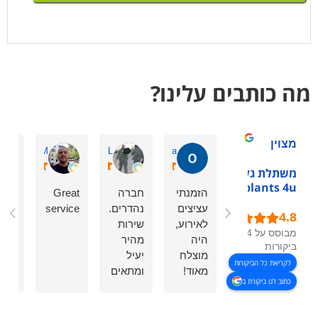
מה כותבים עלינו?
מצוין
Guy M.
zeev L.
okonoa
משתלת גלילות -
plants 4u
הזמנתי
חברה
Great
עשי
עציצים
נהדרים.
service
הזמ
לאירוע,
שירות
ולמ
מבוסס על 54
היה
מהיר
בבו
ביקורות
מוצלח
יעיל
רצית
לקריאת כל הביקורות
מאוד!
ומתאים
לשנ
כתוב לנו ביקורת ב
שירות
לכל
אות
נעים,
כיס.
המע
יעיל
הגיעו
היה