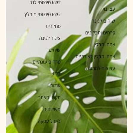
דשא סינטטי לגג
עצי נוי
דשא סינטטי מומלץ
שיחים לגינה
סחלבים
פרחים ותבלינים
צינור לגינה
צמחי תבלין
שיחים
צמחי תבלין לאירועים
פרחים עונתיים
עציצים לחתונה
בלוג
אודות
תקנון האתר
משלוחים
ביטול עסקה