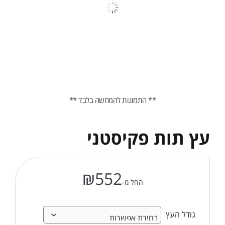
** התמונות להמחשה בלבד **
עץ תות פקיסטני
₪
552
החל מ-
גודל העץ