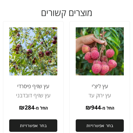
ומדויק.
בזמן
מהיר
מוצרים קשורים
ממליצה!
כפי
החב
שקבענו
היו
ועשו
קשו
עבודה
מקצו
נפלאה.
ולעני
ממליץ
טיפל
בחום
בשינ
לכולם
מיד
ובנע
בצע
זיכו
המש
עץ ליצ'י
עץ שזיף פיסרדי
ותוך
עץ ירוק עד
עץ שזיף דובדבני
ההז
כבר
₪
284
₪
944
החל מ-
החל מ-
הית
אצלי
ממל
בחר אפשרויות
בחר אפשרויות
בחו