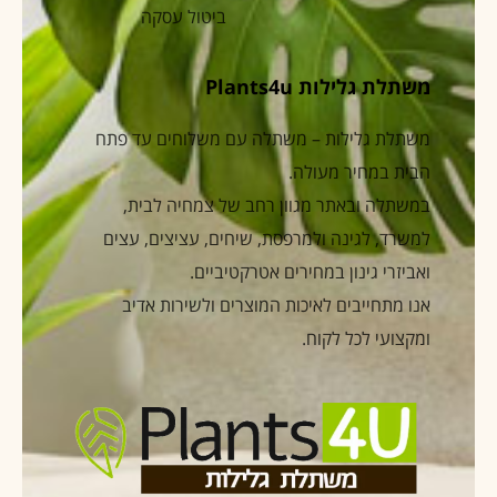
ביטול עסקה
משתלת גלילות Plants4u
משתלת גלילות – משתלה עם משלוחים עד פתח
הבית במחיר מעולה.
במשתלה ובאתר מגוון רחב של צמחיה לבית,
למשרד, לגינה ולמרפסת, שיחים, עציצים, עצים
ואביזרי גינון במחירים אטרקטיביים.
אנו מתחייבים לאיכות המוצרים ולשירות אדיב
ומקצועי לכל לקוח.