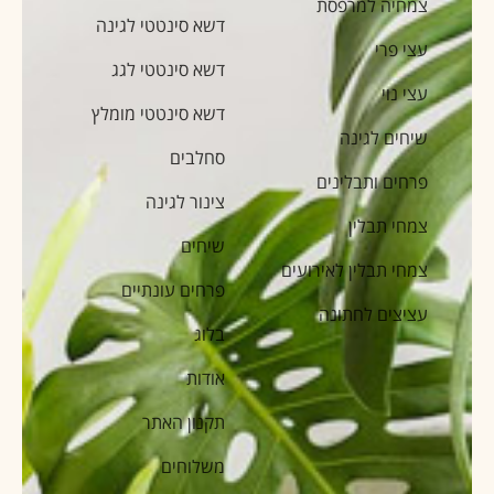
צמחיה למרפסת
דשא סינטטי לגינה
עצי פרי
דשא סינטטי לגג
עצי נוי
דשא סינטטי מומלץ
שיחים לגינה
סחלבים
פרחים ותבלינים
צינור לגינה
צמחי תבלין
שיחים
צמחי תבלין לאירועים
פרחים עונתיים
עציצים לחתונה
בלוג
אודות
תקנון האתר
משלוחים