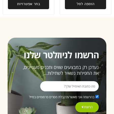
הוספה לסל
בחר אפשרויות
פעם
שנייה
שאני
רוכשת
ממכם,
ובהחלט
זו לא
תהיה
האחרונה
הרשמו לניוזלטר שלנו
ממליצה
נעדכן רק במבצעים שווים ותכנים מעניינים,
בחום
את החפירות נשאיר לשתילות...
3>
בהרשמה אני מאשר/ת קבלת מסרים פרסומיים במייל
הרשמה