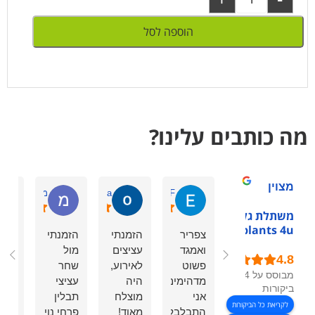
הוספה לסל
מה כותבים עלינו?
מצוין
Eden F.
okonoa
מיכל א.
משתלת גלילות -
plants 4u
צפריר
הזמנתי
הזמנתי
השי
ואמגד
עציצים
מול
בטלפ
פשוט
לאירוע,
שחר
היה
מבוסס על 54
מדהימים!
היה
עציצי
מעו
ביקורות
אני
מוצלח
תבלין
ומהי
לקריאת כל הביקורות
התבלבלתי
מאוד!
פרחי נוי
וגם