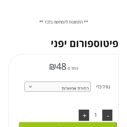
** התמונות להמחשה בלבד **
פיטוספורום יפני
₪
48
החל מ-
גודל כלי
+
-