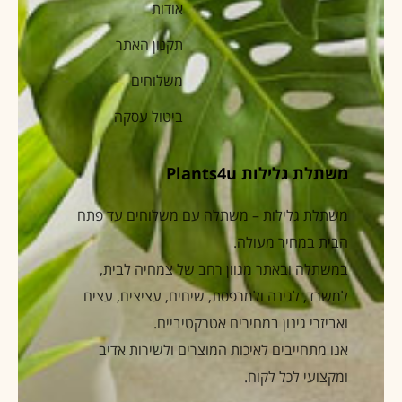
אודות
תקנון האתר
משלוחים
ביטול עסקה
משתלת גלילות Plants4u
משתלת גלילות – משתלה עם משלוחים עד פתח
הבית במחיר מעולה.
במשתלה ובאתר מגוון רחב של צמחיה לבית,
למשרד, לגינה ולמרפסת, שיחים, עציצים, עצים
ואביזרי גינון במחירים אטרקטיביים.
אנו מתחייבים לאיכות המוצרים ולשירות אדיב
ומקצועי לכל לקוח.