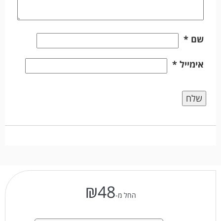
שם
*
אימייל
*
₪
48
החל מ-