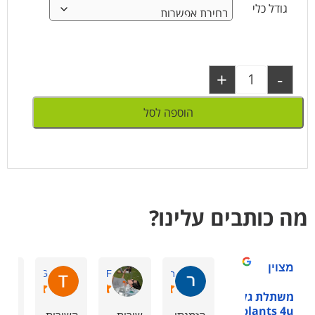
גודל כלי
+
-
הוספה לסל
מה כותבים עלינו?
מצוין
רוני ש.
ornit F.
Tchelet G.
משתלת גלילות -
plants 4u