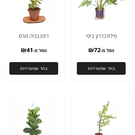
כל
בחום
בשינ
הכבוד
לכולם
מיד
לכם,
ובנע
תודה
בצע
גדולה.
זיכו
המש
פילודנדרון ביפי
דיפנבכיה מרס
ותוך
ההז
₪
41
₪
72
החל מ-
החל מ-
כבר
הית
בחר אפשרויות
בחר אפשרויות
אצלי
ממל
בחו