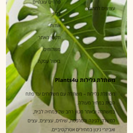
פרחים עונתיים
עציצים לחתונה
בלוג
אודות
תקנון האתר
משלוחים
ביטול עסקה
משתלת גלילות Plants4u
משתלת גלילות – משתלה עם משלוחים עד פתח
הבית במחיר מעולה.
במשתלה ובאתר מגוון רחב של צמחיה לבית,
למשרד, לגינה ולמרפסת, שיחים, עציצים, עצים
ואביזרי גינון במחירים אטרקטיביים.