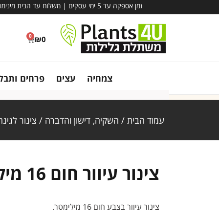
זמן אספקה עד 5 ימי עסקים | משלוח עד הבית מינימום הזמנה – 780 ₪ | אין קבלת קהל במשתלה - משלוח בלבד!
0
₪
0
צמחיה
עצים
פרחים ותבלי
עמוד הבית
/
השקיה, דישון והדברה
/
צינור לגינה
צינור עיוור חום 16 מילימטר
צינור עיוור בצבע חום 16 מילימטר.