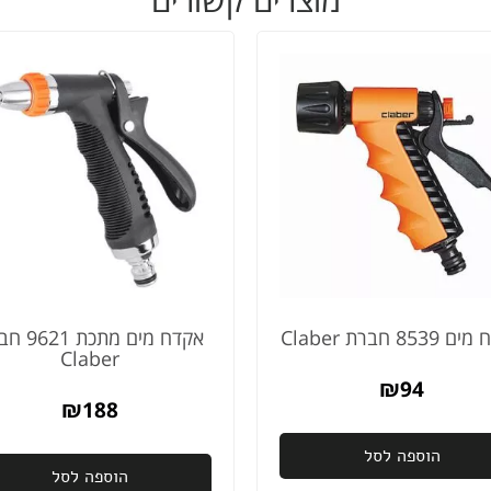
853 חברת Claber
אקדח מים מתכ
Claber
₪
94
₪
188
הוספה לסל
הוספה לסל