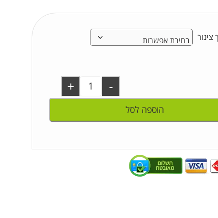
 צינור
+
-
הוספה לסל