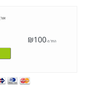
אורך
₪
100
החל מ-