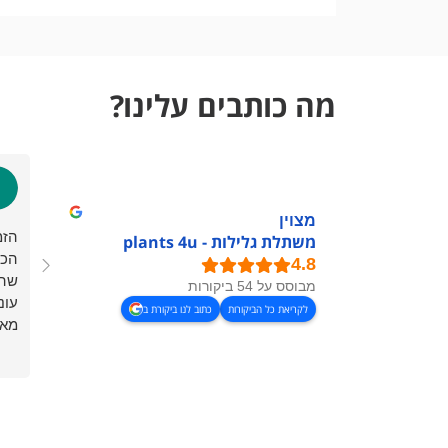
מה כותבים עלינו?
מצוין
הזמ
משתלת גלילות - plants 4u
הכל
שהו
מבוסס על 54 ביקורות
עונ
לקריאת כל הביקורות
כתוב לנו ביקורת ב
מאו