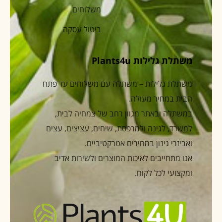
משלוחים
ביטול עסקה
משתלת גלילות Plants4u
משתלת גלילות – משתלה עם משלוחים עד פתח
הבית במחיר מעולה.
במשתלה ובאתר מגוון רחב של צמחיה לבית,
למשרד, לגינה ולמרפסת, שיחים, עציצים, עצים
ואביזרי גינון במחירים אטרקטיביים.
אנו מתחייבים לאיכות המוצרים ולשירות אדיב
ומקצועי לכל לקוח.