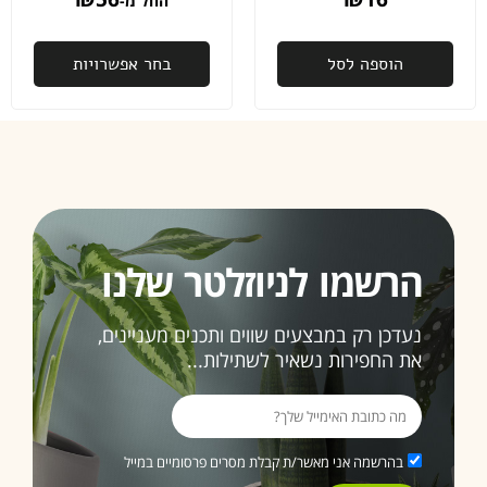
החל מ-
באמת
לא מובן
מאליו
הוספה לסל
בחר אפשרויות
פעם
שנייה
שאני
רוכשת
ממכם,
ובהחלט
זו לא
הרשמו לניוזלטר שלנו
תהיה
האחרונה
נעדכן רק במבצעים שווים ותכנים מעניינים,
ממליצה
את החפירות נשאיר לשתילות...
בחום
3>
בהרשמה אני מאשר/ת קבלת מסרים פרסומיים במייל