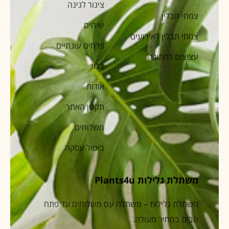
צינור לגינה
צמחי תבלין
שיחים
צמחי תבלין לאירועים
פרחים עונתיים
עציצים לחתונה
בלוג
אודות
תקנון האתר
משלוחים
ביטול עסקה
משתלת גלילות Plants4u
משתלת גלילות – משתלה עם משלוחים עד פתח
הבית במחיר מעולה.