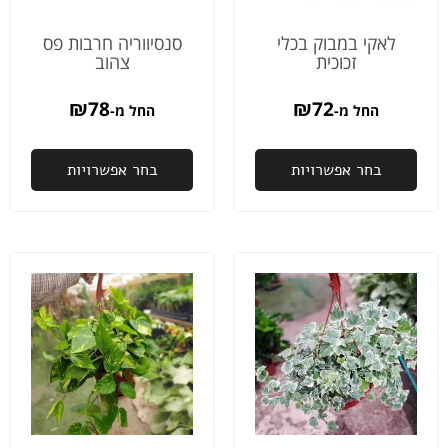
זיכוי על
גדולה.
וממ
המשלוח
אהב
לאקי במבוק בכלי
סנסיווריה חרבות פס
זכוכית
צהוב
ותוך יום
את
ההזמנה
הקו
כבר
ובסו
₪
78
₪
72
החל מ-
החל מ-
היתה
הער
אצלי.
לקח
בחר אפשרויות
בחר אפשרויות
ממליץ
הבי
בחום.