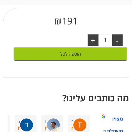
₪
191
+
-
הוספה לסל
מה כותבים עלינו?
מצוין
Tchelet G.
Amir L.
רוני ש.
משתלת גלילות -