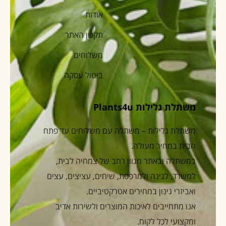
אודות
תקנון האתר
משלוחים
ביטול עסקה
משתלת גלילות Plants4u
משתלת גלילות – משתלה עם משלוחים עד פתח
הבית במחיר מעולה.
במשתלה ובאתר מגוון רחב של צמחיה לבית,
למשרד, לגינה ולמרפסת, שיחים, עציצים, עצים
ואביזרי גינון במחירים אטרקטיביים.
אנו מתחייבים לאיכות המוצרים ולשירות אדיב
ומקצועי לכל לקוח.