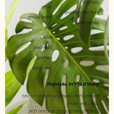
צמחי תבלין
שיחים
צמחי תבלין לאירועים
פרחים עונתיים
עציצים לחתונה
בלוג
אודות
תקנון האתר
משלוחים
ביטול עסקה
משתלת גלילות Plants4u
משתלת גלילות – משתלה עם משלוחים עד פתח
הבית במחיר מעולה.
במשתלה ובאתר מגוון רחב של צמחיה לבית,