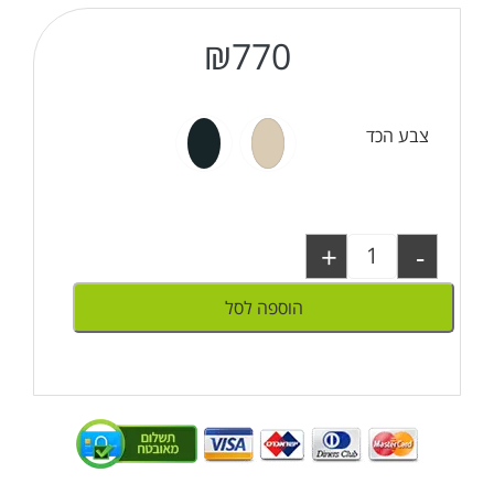
₪
770
צבע הכד
+
-
הוספה לסל