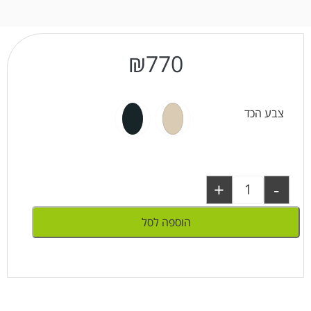
₪
770
צבע הכד
+
-
הוספה לסל