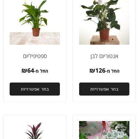
שום
מעו
תקלות!
תמי
ממליצה
עוני
מאוד ..!
מייד
האורחים
בווצ
החמיאו
מאו
וממש
מומ
אהבו
אנטוריום לבן
ספטיפיליום
את
הקונספט
₪
64
₪
126
החל מ-
החל מ-
ובסוף
הערב
בחר אפשרויות
לקחו
בחר אפשרויות
הבייתה